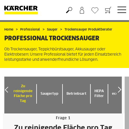
Warenkorb
Wunschliste
Home
Professional
Sauger
Trockensauger Produktberater
PROFESSIONAL TROCKENSAUGER
Ob Trockensauger, Teppichbürstsauger, Akkusauger oder
Elektrobesen: Unsere Professional bietet für jeden Einsatzbereich
leistungsstarke und anwenderfreundliche Lösungen.
Zu
reinigende
HEPA
Saugertyp
Betriebsart
eco!effic
Fläche pro
Filter
Tag
PRODUKTE (1)
Frage 1
Zu reinigende Fläche pro Tag