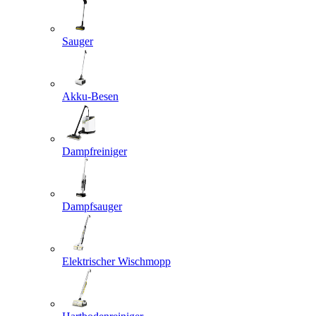
Sauger
Akku-Besen
Dampfreiniger
Dampfsauger
Elektrischer Wischmopp