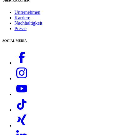
ÜBER KÄRCHER
Newsletter
Home & Garden App von Kärcher
Unternehmen
FAQ
Karriere
Kontakt
Nachhaltigkeit
Presse
SOCIAL MEDIA
Download PDF
Classic-Zubehör mit EASY!Lock-Anschlüssen
Handbuch
Schneller Auf- und Abbau sowie einfacher Zubehörwechsel.
Robustes und langlebiges Zubehör. Einfach zu bedienen
Langsam laufender 4-poliger Motor mit Wasser- und Luftkühlung,
robuste Pumpe mit Edelstahlkolben und Messing-Zylinderkopf
Bewährte Qualitätskomponenten von Kärcher garantieren