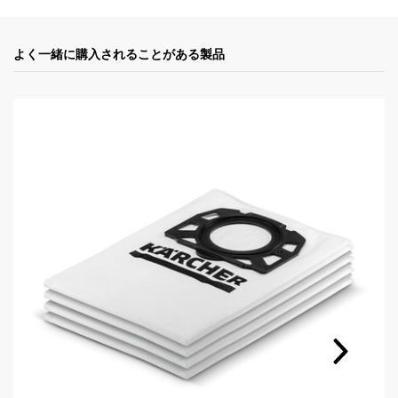
c
t
よく一緒に購入されることがある製品
p
r
i
c
e