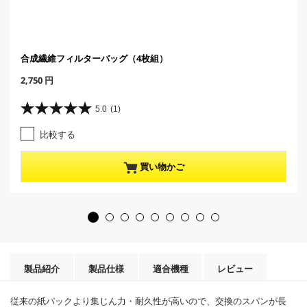
合成繊維フィルターバッグ（4枚組）
C
2,750 円
u
r
5.0
(1)
星
r
5
e
比較する
.
n
0
t
／
p
買い物かご
5
r
個
o
で
d
す
u
。
c
1
t
レ
p
ビ
r
製品紹介
製品仕様
適合機種
レビュー
ュ
i
ー
c
件
従来の紙パックより集じん力・耐久性が高いので、交換のスパンが長
e