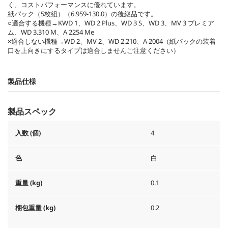
数
く、コストパフォーマンスに優れています。
紙パック（5枚組）（6.959-130.0）の後継品です。
○適合する機種→KWD 1、WD 2 Plus、WD 3 S、WD 3、MV 3 プレミア
ム、WD 3.310 M、A 2254 Me
×適合しない機種→WD 2、MV 2、WD 2.210、A 2004（紙パックの装着
口を上向きにするタイプは適合しませんご注意ください）
製品仕様
製品スペック
入数 (個)
4
色
白
重量 (kg)
0.1
梱包重量 (kg)
0.2