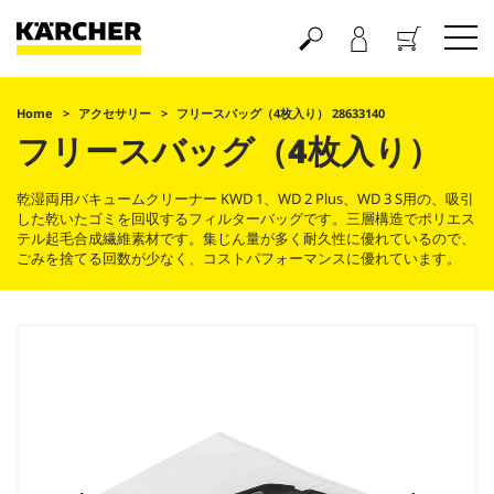
買い物かご
Home
アクセサリー
フリースバッグ（4枚入り） 28633140
フリースバッグ（4枚入り）
乾湿両用バキュームクリーナー KWD 1、WD 2 Plus、WD 3 S用の、吸引
した乾いたゴミを回収するフィルターバッグです。三層構造でポリエス
テル起毛合成繊維素材です。集じん量が多く耐久性に優れているので、
ごみを捨てる回数が少なく、コストパフォーマンスに優れています。