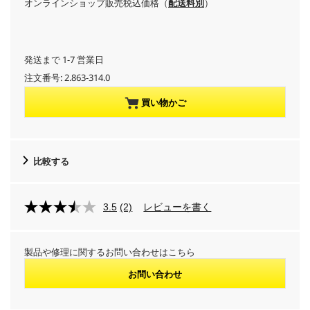
オンラインショップ販売税込価格（
配送料別
）
r
r
発送まで 1-7 営業日
注文番号:
2.863-314.0
e
買い物かご
n
t
比較する
p
r
3.5
(2)
レビューを書く
o
製品や修理に関するお問い合わせはこちら
d
お問い合わせ
u