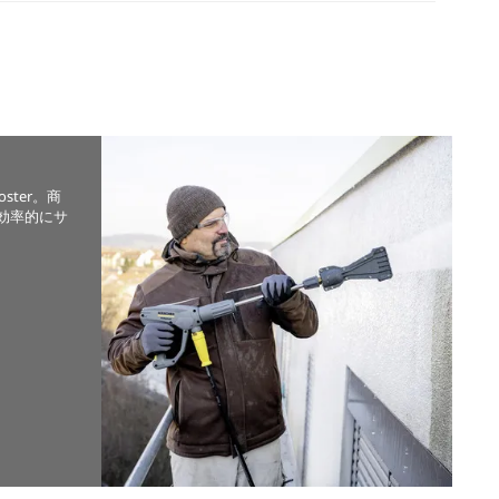
ster。商
効率的にサ