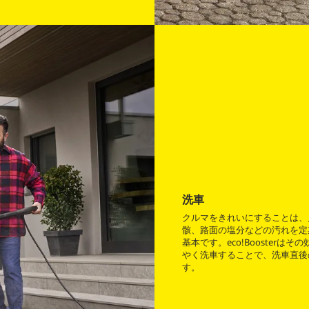
洗車
クルマをきれいにすることは、
骸、路面の塩分などの汚れを定
基本です。eco!Booster
やく洗車することで、洗車直後
す。