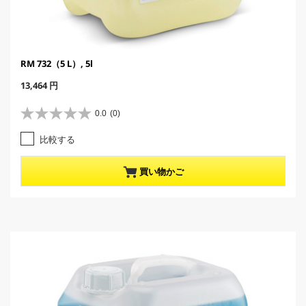
RM 732（5 L）, 5l
C
13,464 円
u
r
0.0
(0)
星
r
0
e
比較する
.
n
0
t
／
p
買い物かご
5
r
個
o
で
d
す
u
。
c
t
p
r
i
c
e