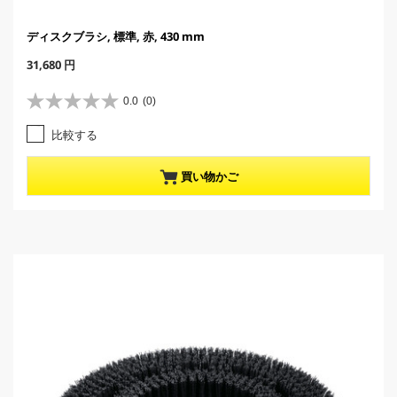
ディスクブラシ, 標準, 赤, 430 mm
C
31,680 円
u
r
0.0
(0)
星
r
0
e
比較する
.
n
0
t
／
p
買い物かご
5
r
個
o
で
d
す
u
。
c
t
p
r
i
c
e