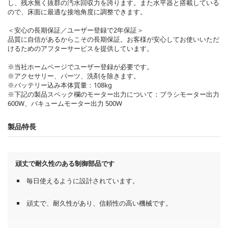
し、残水無く抜群の汚水回収力を誇ります。また水平器と搭載している
ので、床面に最適な接地角度に調整できます。
＜安心の長期保証／ユーザー登録で2年保証＞
品質に自信があるからこその長期保証。お客様が安心してお使いいただ
けるためのアフターサービスを提供しています。
※当社ホームページでユーザー登録が必要です。
※アクセサリー、パーツ、洗剤を除きます。
※バッテリー込み本体質量：108kg
※下記の製品スペック欄のモーター出力について：ブラシモーター出力
600W、バキュームモーター出力 500W
製品特長
頑丈で耐久性のある制御部品です
毎日使えるように設計されています。
頑丈で、耐久性があり、信頼性の高い機械です。