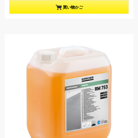
0
t
／
p
買い物かご
5
r
個
o
で
d
す
u
。
c
t
p
r
i
c
e