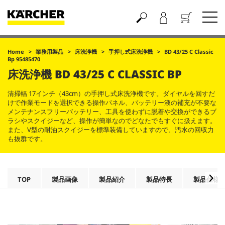
買い物かご
Home
業務用製品
床洗浄機
手押し式床洗浄機
BD 43/25 C Classic
Bp 95485470
床洗浄機 BD 43/25 C CLASSIC BP
清掃幅 17インチ（43cm）の手押し式床洗浄機です。ダイヤルを回すだ
けで作業モードを選択できる操作パネル、バッテリー液の補充が不要な
メンテナンスフリーバッテリー、工具を使わずに脱着や交換ができるブ
ラシやスクイジーなど、操作が簡単なのでどなたでもすぐに扱えます。
また、V型の耐油スクイジーを標準装備していますので、汚水の回収力
も抜群です。
TOP
製品画像
製品紹介
製品特長
製品仕様