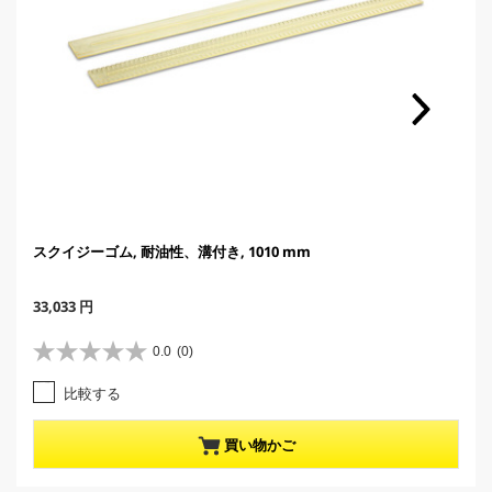
スクイジーゴム, 耐油性、溝付き, 1010 mm
C
33,033 円
u
r
0.0
(0)
星
r
0
e
比較する
.
n
0
t
／
p
買い物かご
5
r
個
o