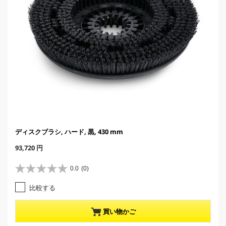
ディスクブラシ, ハード, 黒, 430 mm
C
93,720 円
u
r
0.0
(0)
星
r
0
e
比較する
.
n
0
t
／
p
買い物かご
5
r