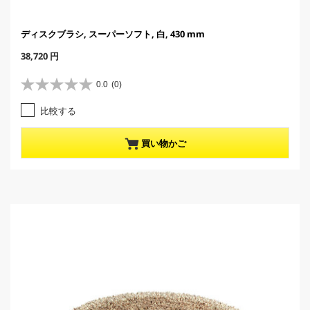
ディスクブラシ, スーパーソフト, 白, 430 mm
C
38,720 円
u
r
0.0
(0)
星
r
0
e
比較する
.
n
0
t
／
p
買い物かご
5
r
個
o
で
d
す
u
。
c
t
p
r
i
c
e