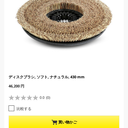
ディスクブラシ, ソフト, ナチュラル, 430 mm
C
46,200 円
u
r
0.0
(0)
星
r
0
e
比較する
.
n
0
t
／
p
買い物かご
5
r