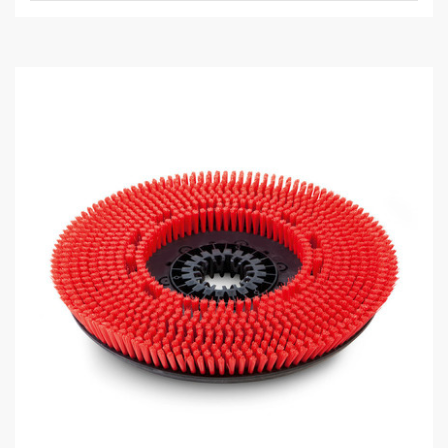
個
o
で
d
す
u
。
c
t
p
r
i
c
e