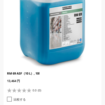
RM 69 ASF（10 L）, 10l
C
13,464 円
u
r
0.0
(0)
星
r
0
e
比較する
.
n