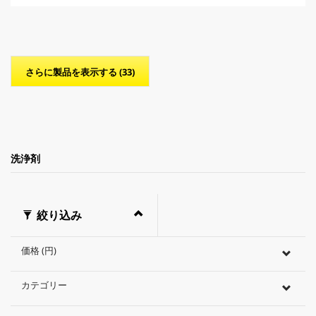
個
o
で
d
す
u
。
c
t
p
さらに製品を表示する (33)
r
i
c
e
洗浄剤
絞り込み
価格 (円)
カテゴリー