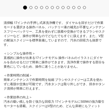
で
d
す
u
。
c
t
p
清掃幅 17インチの手押し式床洗浄機です。 ダイヤルを回すだけで作業
r
モードを選択きる操作パネル、バッテリー液の補充が不要なメンテナン
i
スフリーバッテリー、工具を使わずに脱着や交換ができるブラシやスク
c
イジーなど、操作が簡単なのでどなたでもすぐに扱えます。また、V型
e
の耐油スクイジーを標準装備していますので、汚水の回収力も抜群で
す。
＜シンプルな操作性＞
直感的に操作が出来る17インチモデル 操作パネルのイラストにダイヤ
ルを合わせるだけで簡単に操作ができます。洗浄作業で操作する部分を
黄色にしているため、操作に迷うことがありません。
＜作業時間の削減＞
簡単メンテナンスで作業時間を短縮 ブラシやスクイジーは工具を使わ
ずに着脱や交換が可能です。汚水タンクは取り外しができ、排水やタン
ク清掃が簡単に行えます。
＜作業効率の向上＞
汚水の吸い残しを防ぐ強力な回収力 17インチモデルに500Wの強力吸引
モーターを搭載。スクイジーはV型のため、どんな床材にもフィット