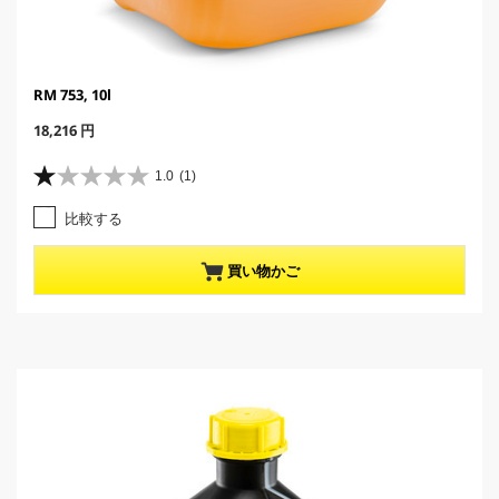
RM 753, 10l
C
18,216 円
u
r
1.0
(1)
星
r
1
e
比較する
.
n
0
t
／
p
買い物かご
5
r
個
o
で
d
す
u
。
c
1
t
レ
p
ビ
r
ュ
i
ー
c
件
e