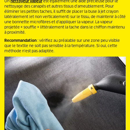
Un
nettoyeur vapeur
est également une aide précieuse pour le
nettoyage des canapés et autres tissus d'ameublement. Pour
éliminer les petites taches, il suffit de placer la buse à jet crayon
latéralement (et non verticalement) sur le tissu, de maintenir à côté
une bonnette microfibres et d'appliquer la vapeur. La vapeur
projetée « souffle » littéralement la tache dans le chiffon maintenu
à proximité.
Recommandation
: vérifiez au préalable sur une zone peu visible
que le textile ne soit pas sensible à la température. Si oui, cette
méthode n'est pas adaptée.