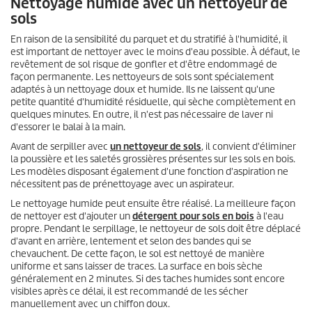
Nettoyage humide avec un nettoyeur de
sols
En raison de la sensibilité du parquet et du stratifié à l'humidité, il
est important de nettoyer avec le moins d'eau possible. À défaut, le
revêtement de sol risque de gonfler et d'être endommagé de
façon permanente. Les nettoyeurs de sols sont spécialement
adaptés à un nettoyage doux et humide. Ils ne laissent qu'une
petite quantité d'humidité résiduelle, qui sèche complètement en
quelques minutes. En outre, il n'est pas nécessaire de laver ni
d'essorer le balai à la main.
Avant de serpiller avec
un nettoyeur de sols
, il convient d'éliminer
la poussière et les saletés grossières présentes sur les sols en bois.
Les modèles disposant également d'une fonction d'aspiration ne
nécessitent pas de prénettoyage avec un aspirateur.
Le nettoyage humide peut ensuite être réalisé. La meilleure façon
de nettoyer est d'ajouter un
détergent pour sols en bois
à l'eau
propre. Pendant le serpillage, le nettoyeur de sols doit être déplacé
d'avant en arrière, lentement et selon des bandes qui se
chevauchent. De cette façon, le sol est nettoyé de manière
uniforme et sans laisser de traces. La surface en bois sèche
généralement en 2 minutes. Si des taches humides sont encore
visibles après ce délai, il est recommandé de les sécher
manuellement avec un chiffon doux.