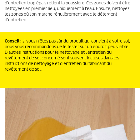
d'entretien trop épais retient la poussière. Ces zones doivent être
nettoyées en premier lieu, uniquement à l'eau. Ensuite, nettoyez
les zones où l'on marche régulièrement avec le détergent
d'entretien.
Conseil :
si vous n'êtes pas sûr du produit qui convient à votre sol,
nous vous recommandons de le tester sur un endroit peu visible.
D'autres instructions pour le nettoyage et l'entretien du
revêtement de sol concerné sont souvent incluses dans les
instructions de nettoyage et d'entretien du fabricant du
revêtement de sol.