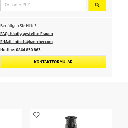
i
s
d
Benötigen Sie Hilfe?
e
FAQ: Häufig gestellte Fragen
E-Mail: info.ch@kaercher.com
s
Hotline: 0844 850 863
P
KONTAKTFORMULAR
r
o
d
u
k