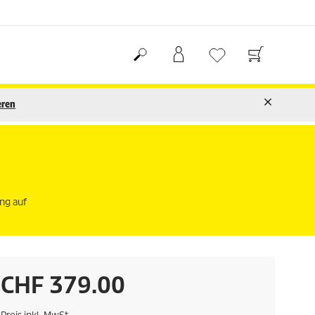
eren
ng auf
A
CHF 379.00
k