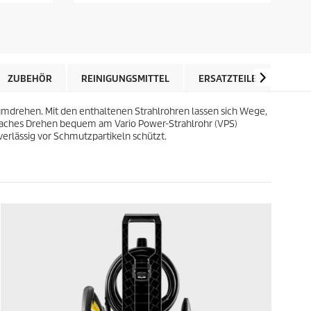
P
S
r
t
e
e
i
r
s
n
d
e
e
ZUBEHÖR
REINIGUNGSMITTEL
ERSATZTEILE
BEW
n
s
.
P
6
umdrehen. Mit den enthaltenen Strahlrohren lassen sich Wege,
r
B
nfaches Drehen bequem am Vario Power-Strahlrohr (VPS)
o
e
verlässig vor Schmutzpartikeln schützt.
d
w
u
e
k
r
t
t
s
u
n
g
e
n