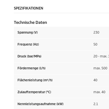
SPEZIFIKATIONEN
Technische Daten
Spannung (V)
230
Frequenz (
Hz
)
50
Druck (bar/MPa)
20 - max. 
Fördermenge (l/h)
max. 500
Flächenleistung (m²/h)
40
Zulauftemperatur (°C)
max. 40
Nennleistungsaufnahme (kW)
2.1