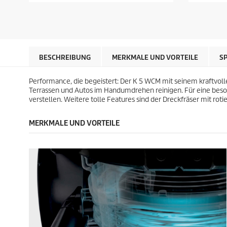
P
P
S
S
r
r
t
t
e
e
e
e
i
i
r
r
s
s
n
n
d
d
e
e
e
e
BESCHREIBUNG
MERKMALE UND VORTEILE
S
n
n
s
s
.
.
P
P
3
1
Performance, die begeistert: Der K 5 WCM mit seinem kraftvol
r
r
3
B
Terrassen und Autos im Handumdrehen reinigen. Für eine beso
o
o
B
e
verstellen. Weitere tolle Features sind der Dreckfräser mit ro
d
d
e
w
u
u
w
e
k
k
MERKMALE UND VORTEILE
e
r
t
t
r
t
s
s
t
u
u
n
n
g
g
e
n