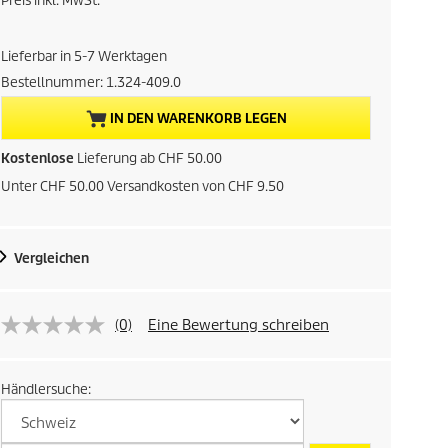
Preis inkl. MwSt.
t
Lieferbar in 5-7 Werktagen
u
Bestellnummer:
1.324-409.0
e
IN DEN WARENKORB LEGEN
l
Kostenlose
Lieferung ab CHF 50.00
Unter CHF 50.00 Versandkosten von CHF 9.50
l
e
Vergleichen
r
P
(0)
Eine Bewertung schreiben
r
Händlersuche:
e