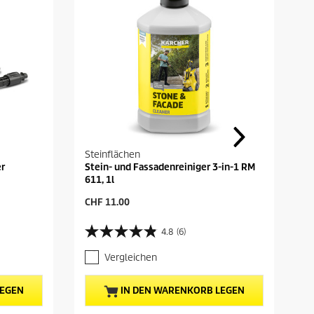
t
s
Steinflächen
er
Stein- und Fassadenreiniger 3-in-1 RM
611, 1l
A
CHF 11.00
k
t
4.8
(6)
4
u
.
e
Vergleichen
8
l
v
l
o
e
LEGEN
IN DEN WARENKORB LEGEN
n
r
5