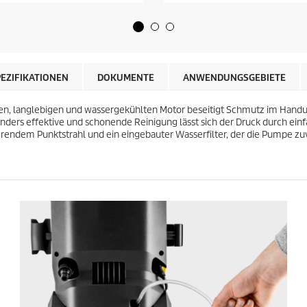
P
S
r
t
e
e
i
r
s
n
d
e
e
PEZIFIKATIONEN
DOKUMENTE
ANWENDUNGSGEBIETE
n
s
.
P
5
len, langlebigen und wassergekühlten Motor beseitigt Schmutz im Hand
r
1
nders effektive und schonende Reinigung lässt sich der Druck durch ei
o
B
tierendem Punktstrahl und ein eingebauter Wasserfilter, der die Pumpe zu
d
e
u
w
k
e
t
r
s
t
u
n
g
e
n