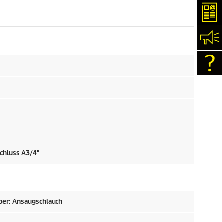
New
Kon
Con
chluss A3/4"
ber: Ansaugschlauch