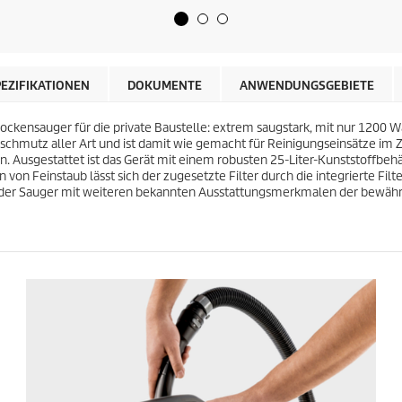
r
t
e
e
i
r
s
n
d
e
e
PEZIFIKATIONEN
DOKUMENTE
ANWENDUNGSGEBIETE
n
s
.
P
4
rockensauger für die private Baustelle: extrem saugstark, mit nur 1200
r
6
obschmutz aller Art und ist damit wie gemacht für Reinigungseinsätze 
o
B
usgestattet ist das Gerät mit einem robusten 25-Liter-Kunststoffbehäl
d
e
 von Feinstaub lässt sich der zugesetzte Filter durch die integrierte Fil
u
w
ist der Sauger mit weiteren bekannten Ausstattungsmerkmalen der bewäh
k
e
t
r
s
t
u
n
g
e
n