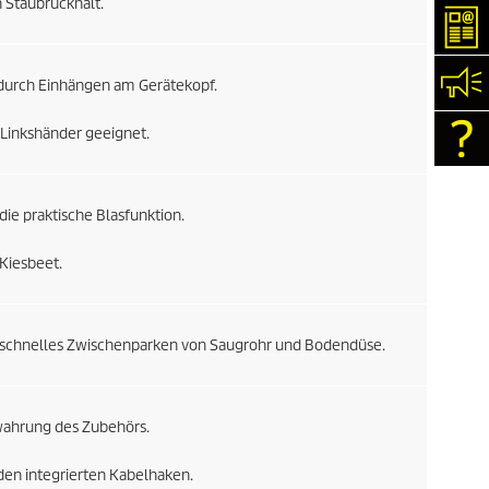
 Staubrückhalt.
New
Kon
durch Einhängen am Gerätekopf.
h Linkshänder geeignet.
Con
 die praktische Blasfunktion.
Kiesbeet.
schnelles Zwischenparken von Saugrohr und Bodendüse.
ewahrung des Zubehörs.
den integrierten Kabelhaken.