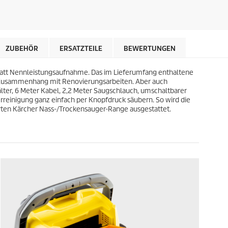
r
t
e
e
i
r
s
n
d
e
e
ZUBEHÖR
ERSATZTEILE
BEWERTUNGEN
n
s
.
P
2
 Watt Nennleistungsaufnahme. Das im Lieferumfang enthaltene
r
4
im Zusammenhang mit Renovierungsarbeiten. Aber auch
o
B
ter, 6 Meter Kabel, 2,2 Meter Saugschlauch, umschaltbarer
d
e
terreinigung ganz einfach per Knopfdruck säubern. So wird die
u
w
rten Kärcher Nass-/Trockensauger-Range ausgestattet.
k
e
t
r
s
t
u
n
g
e
n