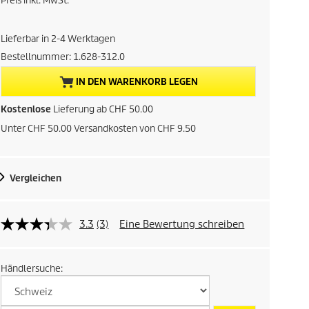
Preis inkl. MwSt.
t
Lieferbar in 2-4 Werktagen
u
Bestellnummer:
1.628-312.0
e
IN DEN WARENKORB LEGEN
l
Kostenlose
Lieferung ab CHF 50.00
Unter CHF 50.00 Versandkosten von CHF 9.50
l
e
Vergleichen
r
P
3.3
(3)
Eine Bewertung schreiben
r
Händlersuche:
e