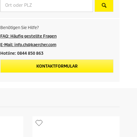
i
s
d
Benötigen Sie Hilfe?
e
FAQ: Häufig gestellte Fragen
E-Mail: info.ch@kaercher.com
s
Hotline: 0844 850 863
P
KONTAKTFORMULAR
r
o
d
u
k