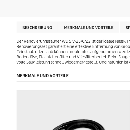
r
r
t
t
e
e
e
e
i
i
r
r
s
s
n
n
d
d
e
e
e
e
BESCHREIBUNG
MERKMALE UND VORTEILE
S
n
n
s
s
.
.
P
P
7
1
Der Renovierungssauger WD 5 V-25/6/22 ist der ideale Nass-/T
r
r
B
1
Renovierungsset garantiert eine effektive Entfernung von Gr
o
o
e
0
Feinstaub oder Laub können problemlos aufgenommen werden. A
d
d
w
B
Bodendüse, Flachfaltenfilter und Vliesfilterbeutel. Beim Saugen
u
u
e
e
volle Saugleistung schnell wiederhergestellt. Und natürlich 
k
k
r
w
t
t
t
e
s
s
MERKMALE UND VORTEILE
u
r
n
t
g
u
e
n
n
g
e
n