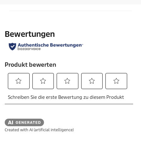
n
.
Created with AI (artificial intelligence)