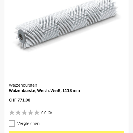
Walzenbürsten
Walzenbürste, Weich, Weiß, 1118 mm
A
CHF 771.00
k
t
0.0
(0)
0
u
.
e
Vergleichen
0
l
v
l