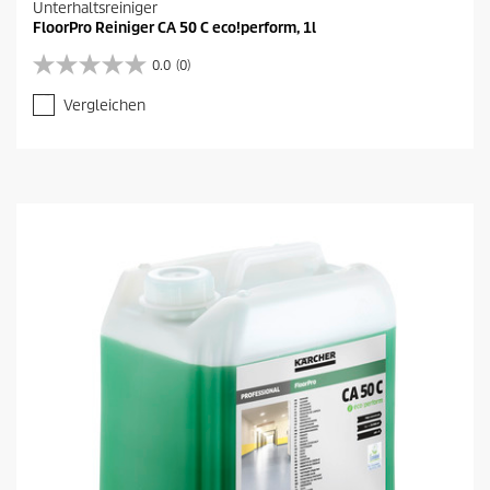
Unterhaltsreiniger
FloorPro Reiniger CA 50 C eco!perform, 1l
0.0
(0)
0
.
Vergleichen
0
v
o
n
5
S
t
e
r
n
e
n
.