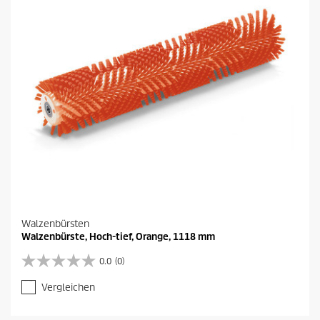
r
o
d
u
k
t
s
Walzenbürsten
Walzenbürste, Hoch-tief, Orange, 1118 mm
0.0
(0)
0
.
Vergleichen
0
v
o