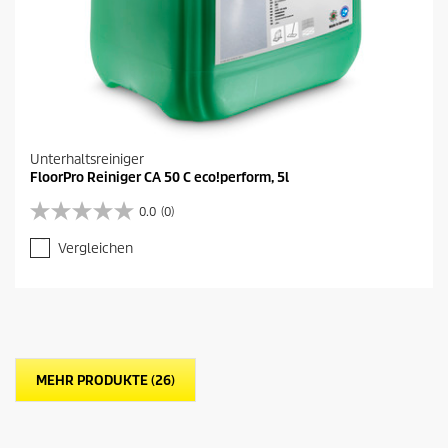
Unterhaltsreiniger
FloorPro Reiniger CA 50 C eco!perform, 5l
0.0
(0)
0
.
Vergleichen
0
v
o
n
5
S
t
MEHR PRODUKTE (26)
e
r
n
e