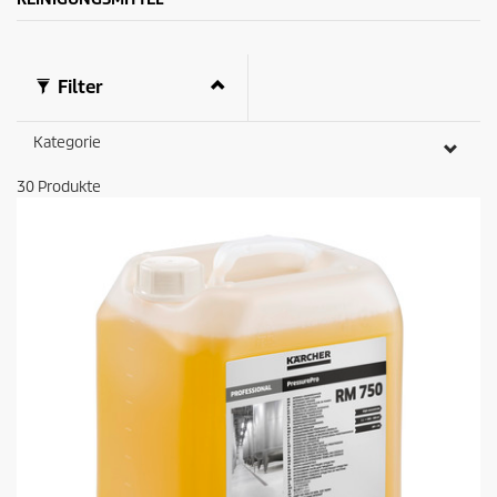
k
t
s
Filter
Kategorie
30
Produkte