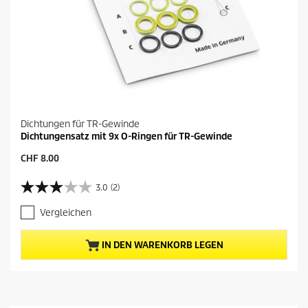
Dichtungen für TR-Gewinde
Dichtungensatz mit 9x O-Ringen für TR-Gewinde
A
CHF 8.00
k
t
3.0
(2)
3
u
.
e
Vergleichen
0
l
v
l
o
e
IN DEN WARENKORB LEGEN
n
r
5
P
S
r
t
e
e
i