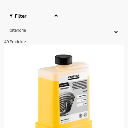
t
s
Filter
Kategorie
49
Produkte