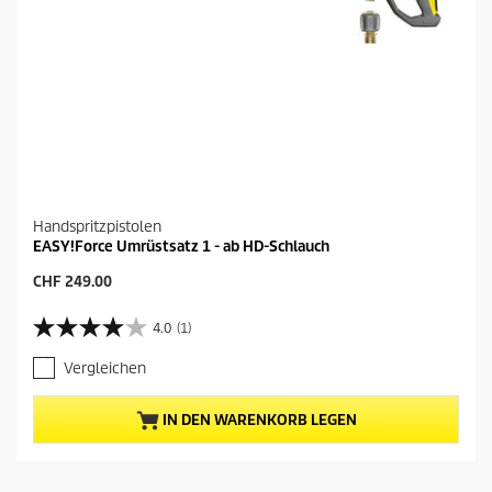
s
u
n
g
Handspritzpistolen
EASY!Force Umrüstsatz 1 - ab HD-Schlauch
A
CHF 249.00
k
t
4.0
(1)
4
u
.
e
Vergleichen
0
l
v
l
o
e
IN DEN WARENKORB LEGEN
n
r
5
P
S
r