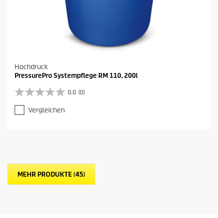
Hochdruck
PressurePro Systempflege RM 110, 200l
0.0
(0)
0
.
Vergleichen
0
v
o
n
5
S
t
MEHR PRODUKTE (45)
e
r
n
e
n