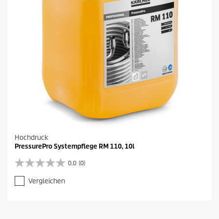
Hochdruck
PressurePro Systempflege RM 110, 10l
0.0
(0)
0
.
Vergleichen
0
v
o
n