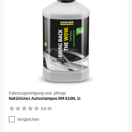
r
o
d
u
k
t
s
Fahrzeugreinigung und -pflege
Natürliches Autoshampoo RM 610N, 1l
0.0
(0)
0
.
Vergleichen
0
v