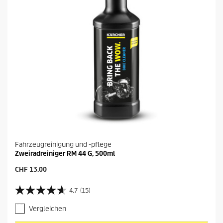
Fahrzeugreinigung und -pflege
Zweiradreiniger RM 44 G, 500ml
A
CHF 13.00
k
t
4.7
(15)
4
u
.
e
Vergleichen
7
l
v
l