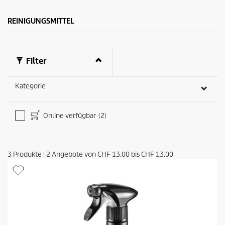
B
o
e
d
w
u
REINIGUNGSMITTEL
e
k
r
t
t
s
u
Filter
n
g
e
Kategorie
n
Online verfügbar
(2)
3
Produkte
|
2
Angebote von
CHF 13.00
bis
CHF 13.00