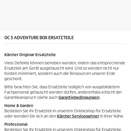
o
n
5
S
t
e
r
n
OC 3 ADVENTURE BOX ERSATZTEILE
e
n
.
Kärcher Original-Ersatzteile
Viele Defekte können behoben werden, indem das entsprechende
Ersatzteil am Gerät ausgetauscht wird. Und so werden nicht nur
Kosten minimiert, sondern auch die Ressourcen unserer Erde
geschont.
Bitte beachten Sie, dass Ersatzteile lediglich von ausgebildetem
Fachpersonal getauscht werden dürfen, anderenfalls erlischt der
Garantieanspruch (siehe auch
Garantiebedingungen
).
Home & Garden
Bestellen Sie Ihr Ersatzteil in unserem Onlineshop für Ersatzteile
oder wenden Sie sich an den
Kärcher Servicepartner
in Ihrer Nähe.
Professional
Bestellen Sie Ihr Ersatzteil in unserem Onlineshop für Ersatzteile,