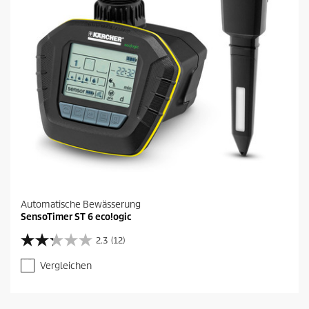
Automatische Bewässerung
SensoTimer ST 6 eco!ogic
2.3
(12)
2
.
Vergleichen
3
v
o
n