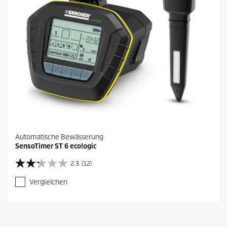
Automatische Bewässerung
SensoTimer ST 6 eco!ogic
2.3
(12)
2
.
Vergleichen
3
v
o
n
5