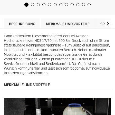
t
e
e
i
r
s
n
d
e
e
BESCHREIBUNG
MERKMALE UND VORTEILE
SPEZIFI
n
s
.
P
Dank kraftvollem Dieselmotor liefert der Heißwasser-
r
Hochdruckreiniger HDS 17/20 mit 200 Bar Druck auch ohne Strom
o
stets saubere Reinigungsergebnisse – zum Beispiel auf Baustellen,
d
in der Industrie oder im kommunalen Bereich. Neben maximaler
u
Mobilität und Flexibilität besticht das zuverlässige Gerät durch
k
vorbildliche Effizienz. Zudem punktet der HDS Trailer mit
t
Servicefreundlichkeit und Bedienkomfort. Das Gerät ist nach
s
Wunsch konfigurierbar und lässt sich somit optimal auf individuelle
Anforderungen abstimmen.
MERKMALE UND VORTEILE