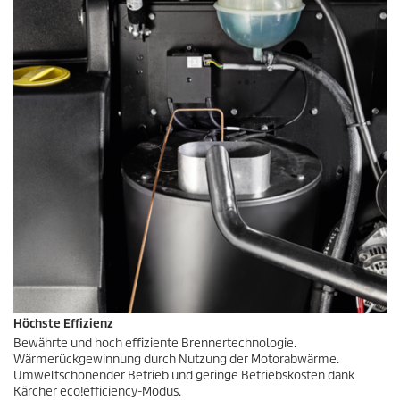
Höchste Effizienz
Bewährte und hoch effiziente Brennertechnologie.
Wärmerückgewinnung durch Nutzung der Motorabwärme.
Umweltschonender Betrieb und geringe Betriebskosten dank
Kärcher
eco!efficiency
-Modus.