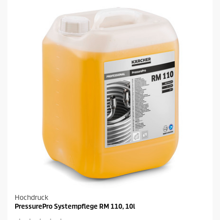
t
e
r
n
e
n
.
Hochdruck
PressurePro Systempflege RM 110, 10l