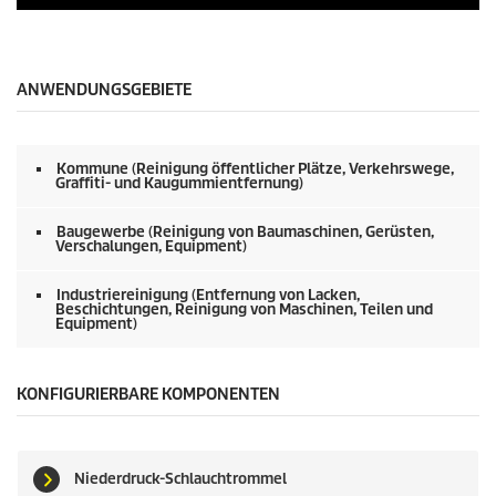
0
S
e
k
u
ANWENDUNGSGEBIETE
n
d
e
n
Kommune (Reinigung öffentlicher Plätze, Verkehrswege,
v
Graffiti- und Kaugummientfernung)
o
n
0
Baugewerbe (Reinigung von Baumaschinen, Gerüsten,
Verschalungen, Equipment)
S
e
k
Industriereinigung (Entfernung von Lacken,
u
Beschichtungen, Reinigung von Maschinen, Teilen und
n
Equipment)
d
e
n
KONFIGURIERBARE KOMPONENTEN
Niederdruck-Schlauchtrommel