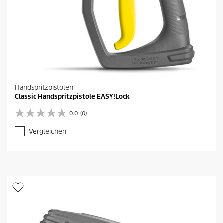
n
g
e
n
Handspritzpistolen
Classic Handspritzpistole EASY!Lock
0.0
(0)
0
.
Vergleichen
0
v
o
n
5
S
t
e
r
n