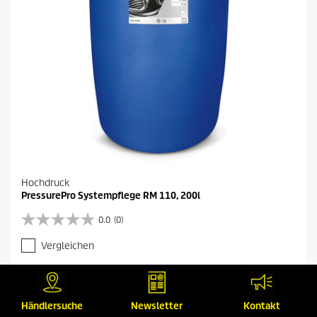
Hochdruck
PressurePro Systempflege RM 110, 200l
0.0
(0)
0
.
Vergleichen
0
v
o
n
5
Händlersuche
Newsletter
Kontakt
S