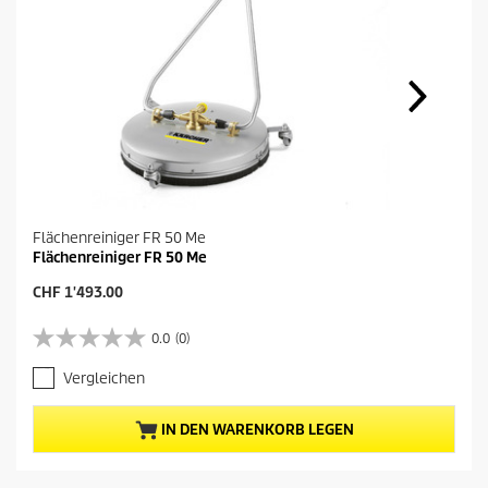
Flächenreiniger FR 50 Me
Flächenreiniger FR 50 Me
A
CHF 1'493.00
k
t
0.0
(0)
0
u
.
e
Vergleichen
0
l
v
l
o
e
IN DEN WARENKORB LEGEN
n
r
5
P
S
r