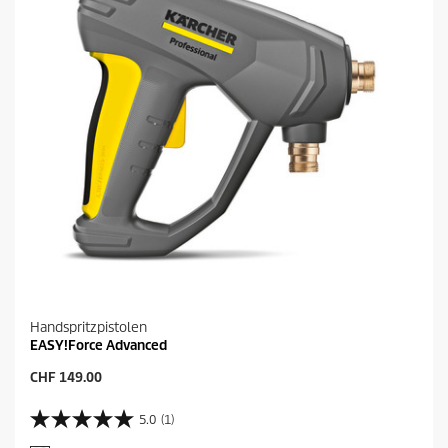
e
n
.
Handspritzpistolen
EASY!Force Advanced
A
CHF 149.00
k
t
5.0
(1)
5
u
.