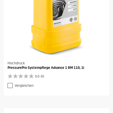
Hochdruck
PressurePro Systempflege Advance 1 RM 110, 1l
0.0
(0)
0
.
Vergleichen
0
v
o
n
5
S