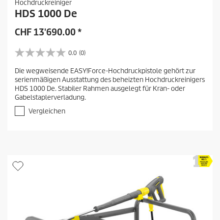
Hochdruckreiniger
HDS 1000 De
CHF
13'690.00
*
0.0
(0)
0
.
Die wegweisende EASY!Force-Hochdruckpistole gehört zur
0
serienmäßigen Ausstattung des beheizten Hochdruckreinigers
v
HDS 1000 De. Stabiler Rahmen ausgelegt für Kran- oder
o
Gabelstaplerverladung.
n
5
Vergleichen
S
t
e
r
n
e
n
.