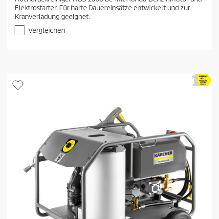
v
Elektrostarter. Für harte Dauereinsätze entwickelt und zur
o
Kranverladung geeignet.
n
5
Vergleichen
S
t
e
r
n
e
n
.