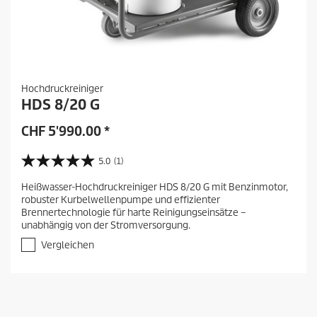
Hochdruckreiniger
HDS 8/20 G
CHF
5'990.00
*
5.0
(1)
5
.
Heißwasser-Hochdruckreiniger HDS 8/20 G mit Benzinmotor,
0
robuster Kurbelwellenpumpe und effizienter
v
Brennertechnologie für harte Reinigungseinsätze –
o
unabhängig von der Stromversorgung.
n
5
Vergleichen
S
t
e
r
n