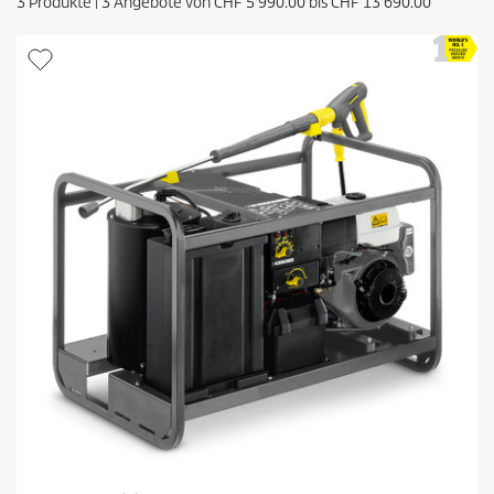
3
Produkte |
3
Angebote von
CHF
5'990.00
bis
CHF
13'690.00