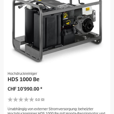
Hochdruckreiniger
HDS 1000 Be
CHF
10'990.00
*
0.0
(0)
0
.
Unabhängig von externer Stromversorgung: beheizter
0
Hochdruckreiniger HDS 1000 Be mit Honda-Benzinmotor und