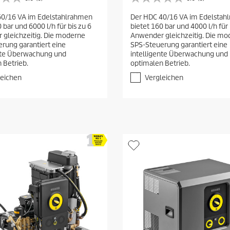
0
.
60/16 VA im Edelstahlrahmen
Der HDC 40/16 VA im Edelstah
0
 bar und 6000 l/h für bis zu 6
bietet 160 bar und 4000 l/h für 
v
gleichzeitig. Die moderne
Anwender gleichzeitig. Die mo
o
rung garantiert eine
SPS-Steuerung garantiert eine
n
ente Überwachung und
intelligente Überwachung und
5
 Betrieb.
optimalen Betrieb.
S
t
leichen
Vergleichen
e
r
n
e
n
.