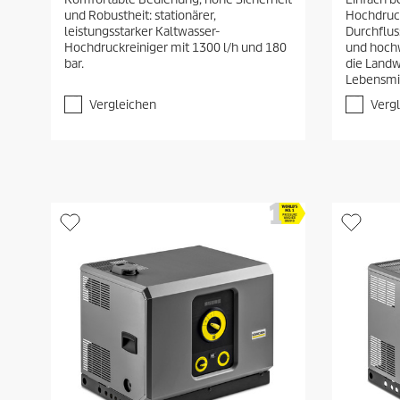
0
0
und Robustheit: stationärer,
Hochdruck
v
v
leistungsstarker Kaltwasser-
Durchflus
o
o
Hochdruckreiniger mit 1300 l/h und 180
und hochw
n
n
bar.
die Landw
5
5
Lebensmit
S
S
t
t
Vergleichen
Verg
e
e
r
r
n
n
e
e
n
n
.
.