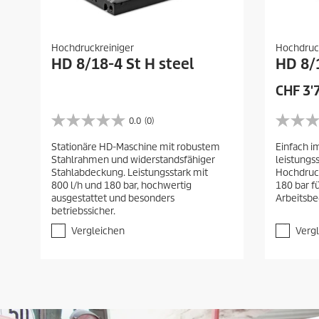
Hochdruckreiniger
Hochdruc
HD 8/18-4 St H steel
HD 8/
CHF
3'
0.0
(0)
0
0
.
.
Stationäre HD-Maschine mit robustem
Einfach i
0
0
Stahlrahmen und widerstandsfähiger
leistungss
v
v
Stahlabdeckung. Leistungsstark mit
Hochdruck
o
o
800 l/h und 180 bar, hochwertig
180 bar f
n
n
ausgestattet und besonders
Arbeitsb
5
5
betriebssicher.
S
S
t
t
Vergleichen
Verg
e
e
r
r
n
n
e
e
n
n
.
.