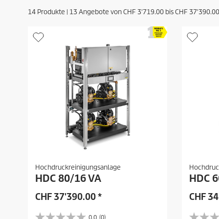
14
Produkte |
13
Angebote von
CHF
3'719.00
bis
CHF
37'390.0
Hochdruckreinigungsanlage
Hochdruc
HDC 80/16 VA
HDC 6
CHF
37'390.00
*
CHF
34
0.0
(0)