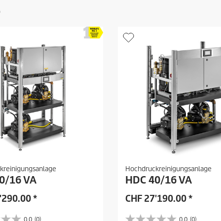
0
kreinigungsanlage
Hochdruckreinigungsanlage
0/16 VA
HDC 40/16 VA
'290.00
*
CHF
27'190.00
*
0.0
(0)
0.0
(0)