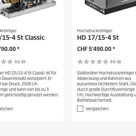
kreiniger
Hochdruckreiniger
15-4 St Classic
HD 17/15-4 St
790.00
*
CHF
5'490.00
*
0.0
(0)
0.0
(0)
0
.
r HD 25/15-4 St Classic ist für
Stationärer Hochdruckreiniger 
0
n Dauereinsatz konzipiert. Er
Abdeckung und Rahmen aus
v
0 bar Druck, 2500 l/h
pulverbeschichtetem Stahl. Ü
o
ge und kann von bis zu 3
durch große Durchflussmenge
n
 gleichzeitig genutzt werden.
l/h), hochwertige Ausstattung
5
Betriebssicherheit.
S
t
leichen
Vergleichen
e
r
n
e
n