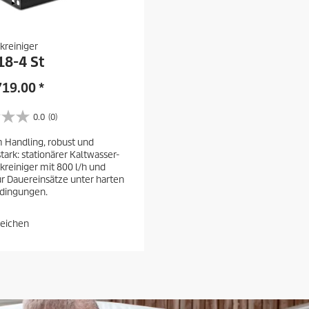
kreiniger
18-4 St
719.00
*
0.0
(0)
m Handling, robust und
tark: stationärer Kaltwasser-
reiniger mit 800 l/h und
ür Dauereinsätze unter harten
edingungen.
leichen