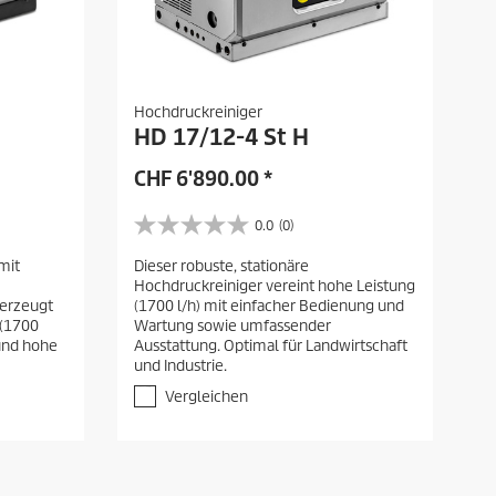
Hochdruckreiniger
HD 17/12-4 St H
CHF
6'890.00
*
0.0
(0)
0
.
mit
Dieser robuste, stationäre
0
Hochdruckreiniger vereint hohe Leistung
v
berzeugt
(1700 l/h) mit einfacher Bedienung und
o
 (1700
Wartung sowie umfassender
n
 und hohe
Ausstattung. Optimal für Landwirtschaft
5
und Industrie.
S
t
Vergleichen
e
r
n
e
n