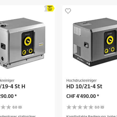
.
kreiniger
Hochdruckreiniger
/19-4 St H
HD 10/21-4 St
290.00
*
CHF
4'490.00
*
0.0
(0)
0.0
(0)
0
.
edienbarer, stationärer
Komfortable Bedienung, hohe 