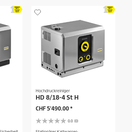
.
Hochdruckreiniger
HD 8/18-4 St H
CHF
5'490.00
*
0.0
(0)
0
.
Sicherheit
Stationärer Kaltwasser-