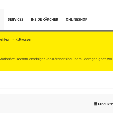
L
SERVICES
INSIDE KÄRCHER
ONLINESHOP
einiger
Kaltwasser
tationäre Hochdruckreiniger von Kärcher sind überall dort geeignet, wo
Produkte