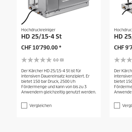
Hochdruckreiniger
Hochdruc
HD 25/15-4 St
HD 25/
CHF
10'790.00
*
CHF
9'
0.0
(0)
0
0
.
.
Der Kärcher HD 25/15-4 St ist für
Der Kärche
0
0
intensiven Dauereinsatz konzipiert. Er
intensive
v
v
bietet 150 bar Druck, 2500 l/h
bietet 15
o
o
Fördermenge und kann von bis zu 3
Fördermen
n
n
Anwendern gleichzeitig genutzt werden.
Anwendern
5
5
S
S
t
t
Vergleichen
Verg
e
e
r
r
n
n
e
e
n
n