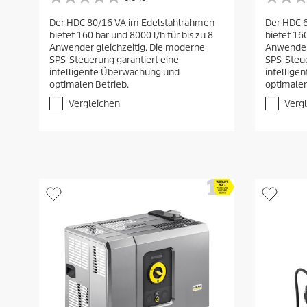
0
0
.
.
Der HDC 80/16 VA im Edelstahlrahmen
Der HDC 
0
0
bietet 160 bar und 8000 l/h für bis zu 8
bietet 160
v
v
Anwender gleichzeitig. Die moderne
Anwender 
o
o
SPS-Steuerung garantiert eine
SPS-Steue
n
n
intelligente Überwachung und
intellig
5
5
optimalen Betrieb.
optimalen
S
S
t
t
Vergleichen
Verg
e
e
r
r
n
n
e
e
n
n
.
.