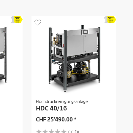
Hochdruckreinigungsanlage
HDC 40/16
CHF
25'490.00
*
0.0
(0)