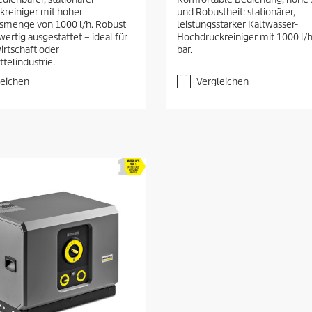
0
reiniger mit hoher
und Robustheit: stationärer,
v
smenge von 1000 l/h. Robust
leistungsstarker Kaltwasser-
o
ertig ausgestattet – ideal für
Hochdruckreiniger mit 1000 l/
n
irtschaft oder
bar.
5
telindustrie.
S
t
leichen
Vergleichen
e
r
n
e
n
.