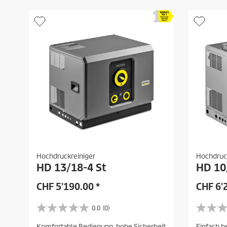
.
.
Hochdruckreiniger
Hochdruc
HD 13/18-4 St
HD 10
CHF
5'190.00
*
CHF
6'
0.0
(0)
0
0
.
.
Komfortable Bedienung, hohe Sicherheit
Einfach b