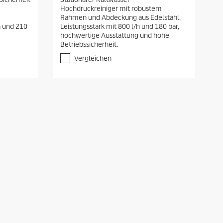
0
Hochdruckreiniger mit robustem
v
Rahmen und Abdeckung aus Edelstahl.
o
h und 210
Leistungsstark mit 800 l/h und 180 bar,
n
hochwertige Ausstattung und hohe
5
Betriebssicherheit.
S
t
Vergleichen
e
r
n
e
n
.