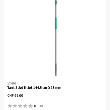
Stiele
Tank Stiel TriJet 144,5 cm D 23 mm
A
CHF 69.00
k
t
0.0
(0)
0
u