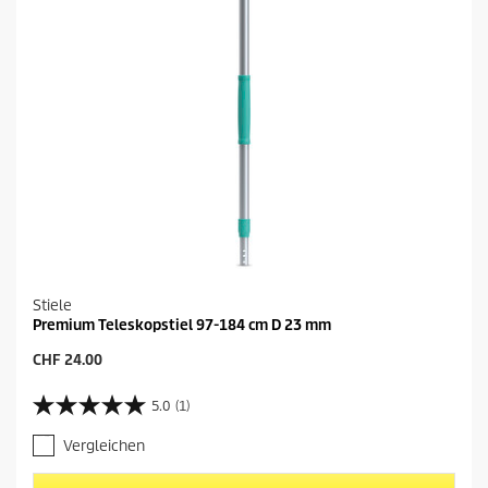
Stiele
Premium Teleskopstiel 97-184 cm D 23 mm
A
CHF 24.00
k
t
5.0
(1)
5
u
.
e
Vergleichen
0
l
v
l