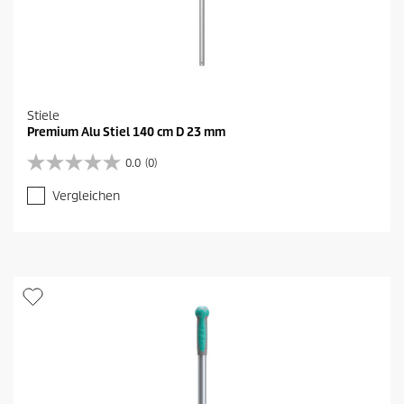
Stiele
Premium Alu Stiel 140 cm D 23 mm
0.0
(0)
0
.
Vergleichen
0
v
o
n
5
S
t
e
r
n
e
n
.