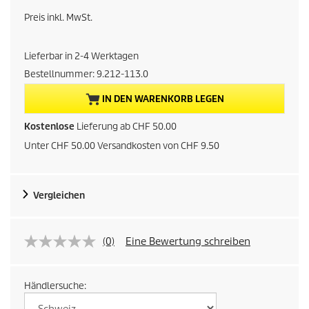
k
Preis inkl. MwSt.
t
Lieferbar in 2-4 Werktagen
u
Bestellnummer:
9.212-113.0
e
IN DEN WARENKORB LEGEN
l
Kostenlose
Lieferung ab CHF 50.00
Unter CHF 50.00 Versandkosten von CHF 9.50
l
e
Vergleichen
r
P
(0)
Eine Bewertung schreiben
r
Händlersuche:
e