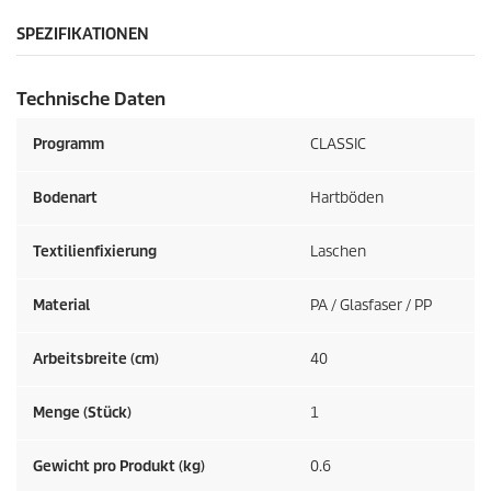
t
SPEZIFIKATIONEN
s
Technische Daten
Programm
CLASSIC
Bodenart
Hartböden
Textilienfixierung
Laschen
Material
PA / Glasfaser / PP
Arbeitsbreite (cm)
40
Menge (Stück)
1
Gewicht pro Produkt (kg)
0.6