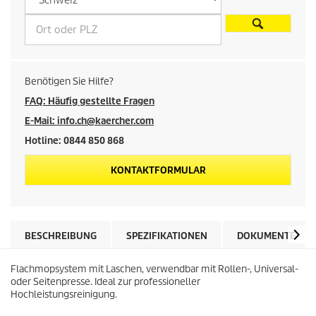
i
s
d
Benötigen Sie Hilfe?
e
FAQ: Häufig gestellte Fragen
E-Mail: info.ch@kaercher.com
s
Hotline: 0844 850 868
P
KONTAKTFORMULAR
r
o
BESCHREIBUNG
SPEZIFIKATIONEN
DOKUMENTE
d
Flachmopsystem mit Laschen, verwendbar mit Rollen-, Universal-
u
oder Seitenpresse. Ideal zur professioneller
Hochleistungsreinigung.
k