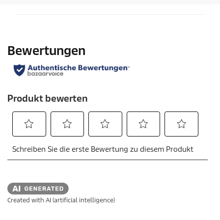
o
d
u
k
t
s
Created with AI (artificial intelligence)