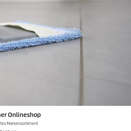
cher Onlineshop
ttes Markensortiment