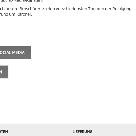
 Social-Media-Kanälen!
durch unsere Broschüren zu den verschiedensten Themen der Reinigung.
rund um Kärcher.
OCIAL MEDIA
N
RTEN
LIEFERUNG