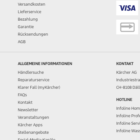
Versandkosten
Lieferservice
Bezahlung
Garantie
Rücksendungen
AGB
ALLGEMEINE INFORMATIONEN
KONTAKT
Händlersuche
Kärcher AG
Reparaturservice
Industriestr
Klarer Fall (myKärcher)
CH-8108 Däll
FAQs
HOTLINE
Kontakt
Infoline Ho
Newsletter
Infoline Prof
Veranstaltungen
Infoline Serv
Kärcher Apps
Infoline Wa
Stellenangebote
Social-Media-Kanäle