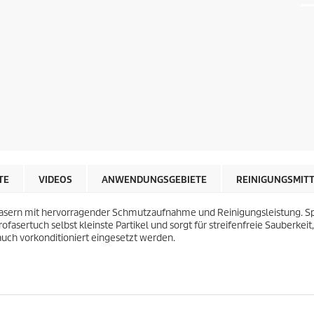
TE
VIDEOS
ANWENDUNGSGEBIETE
REINIGUNGSMIT
fasern mit hervorragender Schmutzaufnahme und Reinigungsleistung. Spe
fasertuch selbst kleinste Partikel und sorgt für streifenfreie Sauberkeit
auch vorkonditioniert eingesetzt werden.