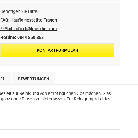
d
Benötigen Sie Hilfe?
e
FAQ: Häufig gestellte Fragen
E-Mail: info.ch@kaercher.com
s
Hotline: 0844 850 868
P
KONTAKTFORMULAR
r
o
TEL
BEWERTUNGEN
d
ziell zur Reinigung von empfindlichen Oberflächen, Glas,
u
, ganz ohne Flusen zu hinterlassen. Zur Reinigung wird das
k
t
s