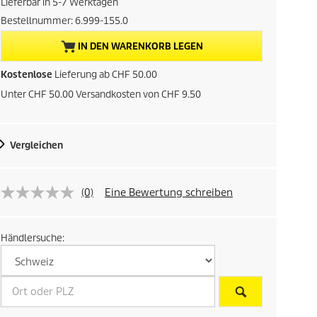
Lieferbar in 5-7 Werktagen
u
Bestellnummer:
6.999-155.0
e
IN DEN WARENKORB LEGEN
l
Kostenlose
Lieferung ab CHF 50.00
Unter CHF 50.00 Versandkosten von CHF 9.50
l
e
Vergleichen
r
P
(0)
Eine Bewertung schreiben
r
Händlersuche:
e
i
s