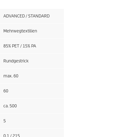
ADVANCED / STANDARD
Mehrwegtextilien
85% PET / 15% PA
Rundgestrick
max. 60
60
ca. 500
5
0.1 / 215