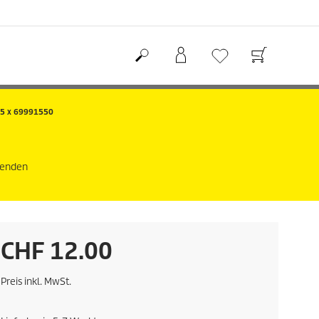
 5 x 69991550
nzenden
A
CHF 12.00
k
Preis inkl. MwSt.
t