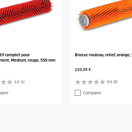
atif complet pour
Brosse-rouleau, relief, orange
ment, Medium, rouge, 550 mm
C
220,99 €
u
r
1.0
(1)
0.0
(0)
0
r
.
e
arer
Comparer
0
n
s
t
u
p
r
r
5
o
é
d
t
u
o