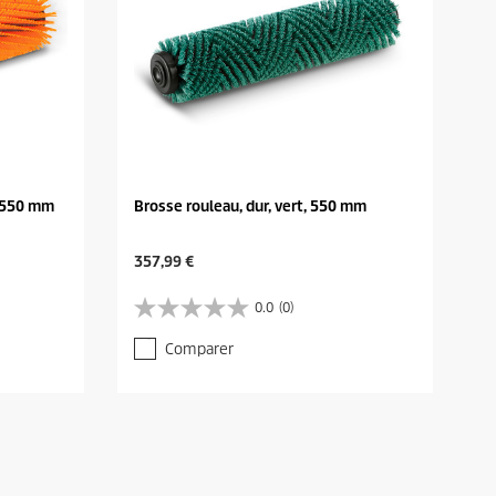
, 550 mm
Brosse rouleau, dur, vert, 550 mm
C
357,99 €
u
r
0.0
(0)
0
r
.
e
Comparer
0
n
s
t
u
p
r
r
5
o
é
d
t
u
o