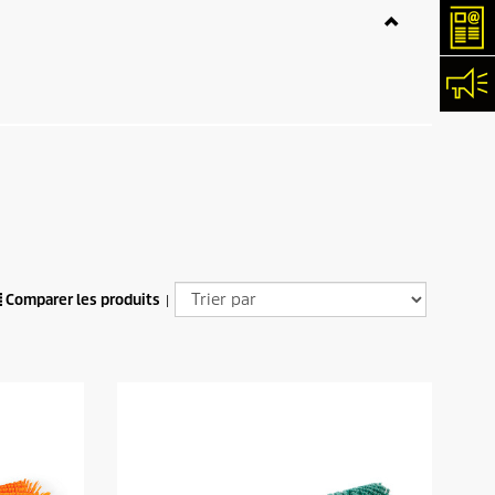
New
Con
Comparer les produits
|