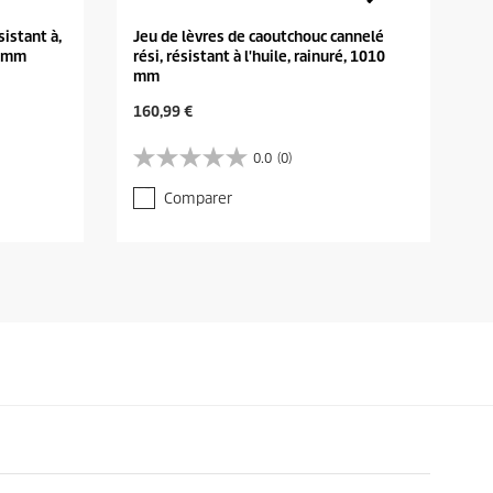
istant à,
Jeu de lèvres de caoutchouc cannelé
0 mm
rési, résistant à l'huile, rainuré, 1010
mm
C
160,99 €
u
r
0.0
(0)
0
r
.
e
Comparer
0
n
s
t
u
p
r
r
5
o
é
d
t
u
o
c
i
t
l
p
e
r
s
i
.
c
e