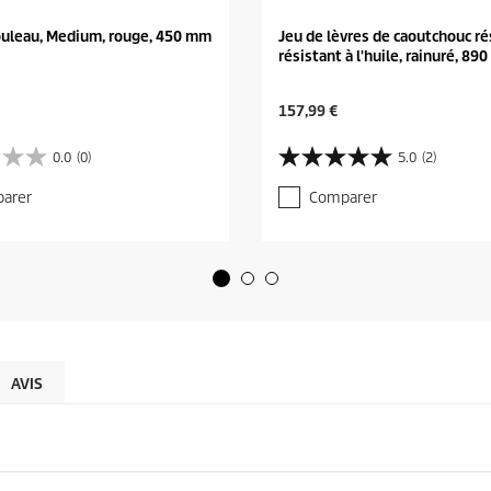
ouleau, Medium, rouge, 450 mm
Jeu de lèvres de caoutchouc rés
résistant à l'huile, rainuré, 89
C
157,99 €
u
r
0.0
(0)
5.0
(2)
5
r
.
e
arer
Comparer
0
n
s
t
u
p
r
r
5
o
é
d
t
u
o
c
i
t
l
AVIS
p
e
r
s
i
.
c
2
e
a