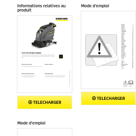
v
Informations relatives au
Mode d'emploi
i
produit
s
TELECHARGER
TELECHARGER
Mode d'emploi