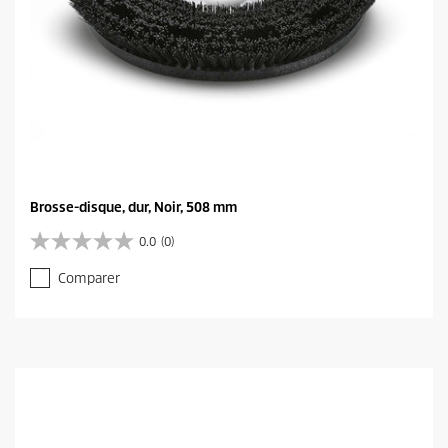
Brosse-disque, dur, Noir, 508 mm
0.0
(0)
0
.
Comparer
0
s
u
r
5
é
t
o
i
l