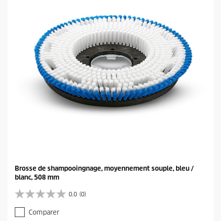
e
s
.
Brosse de shampooingnage, moyennement souple, bleu /
blanc, 508 mm
0.0
(0)
0
.
Comparer
0