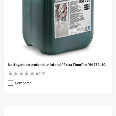
Nettoyant en profondeur intensif Extra FloorPro RM 752, 10l
0.0
(0)
0
.
Comparer
0
s
u
r
5
é
t