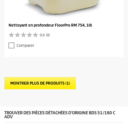
Nettoyant en profondeur FloorPro RM 754, 10l
0.0
(0)
0
.
Comparer
0
s
u
r
5
é
t
MONTRER PLUS DE PRODUITS (1)
o
i
l
e
s
.
TROUVER DES PIÈCES DÉTACHÉES D'ORIGINE BDS 51/180 C
ADV