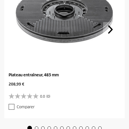
Plateau entraîneur, 483 mm
C
208,99 €
u
r
0.0
(0)
0
r
.
e
Comparer
0
n
s
t
u
p
r
r