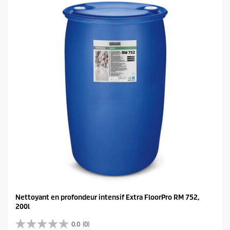
o
i
l
e
s
.
Nettoyant en profondeur intensif Extra FloorPro RM 752,
200l
0.0
(0)
0