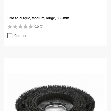
Brosse-disque, Medium, rouge, 508 mm
0.0
(0)
0
.
Comparer
0
s
u
r
5
é
t
o
i
l
e
s
.