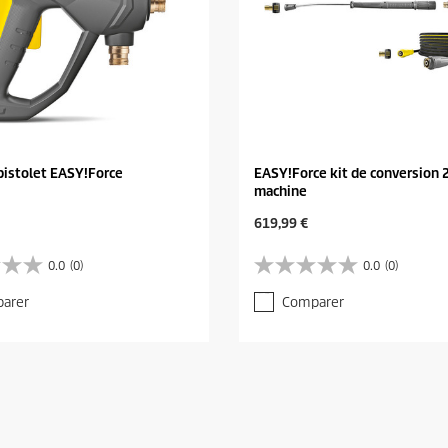
pistolet EASY!Force
EASY!Force kit de conversion 2
machine
C
619,99 €
u
r
0.0
(0)
0.0
(0)
0
r
.
e
arer
Comparer
0
n
s
t
u
p
r
r
5
o
é
d
t
u
o
c