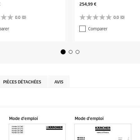
C
€
254,99 €
u
r
0.0
(0)
0.0
(0)
0
r
.
e
arer
Comparer
0
n
s
t
u
p
r
r
5
o
é
d
t
u
o
c
i
t
l
PIÈCES DÉTACHÉES
AVIS
p
e
r
s
i
.
c
e
Mode d'emploi
Mode d'emploi