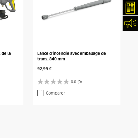
New
Con
 de la
Lance d'incendie avec emballage de
trans, 840 mm
C
92,99 €
u
r
0.0
(0)
0
r
.
e
Comparer
0
n
s
t
u
p
r
r
5
o
é
d
t
u
o
c