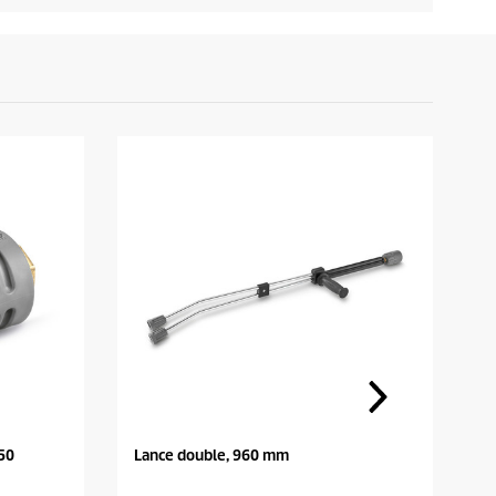
050
Lance double, 960 mm
N