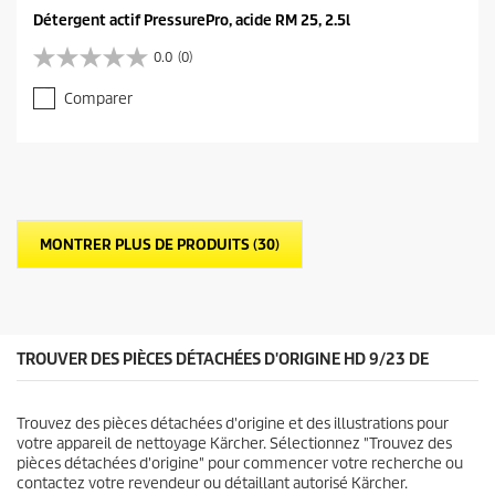
Détergent actif PressurePro, acide RM 25, 2.5l
0.0
(0)
0
.
Comparer
0
s
u
r
5
é
t
MONTRER PLUS DE PRODUITS (30)
o
i
l
e
s
.
TROUVER DES PIÈCES DÉTACHÉES D'ORIGINE HD 9/23 DE
Trouvez des pièces détachées d'origine et des illustrations pour
votre appareil de nettoyage Kärcher. Sélectionnez "Trouvez des
pièces détachées d'origine" pour commencer votre recherche ou
contactez votre revendeur ou détaillant autorisé Kärcher.