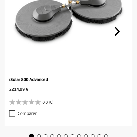
iSolar 800 Advanced
C
2214,99 €
u
r
0.0
(0)
0
r
.
e
Comparer
0
n
s
t
u
p
r
r