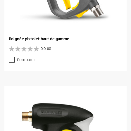
Poignée pistolet haut de gamme
0.0
(0)
0
.
Comparer
0
s
u
r
5
é
t
o
i
l
e
s
.