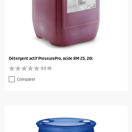
Détergent actif PressurePro, acide RM 25, 20l
0.0
(0)
0
.
Comparer
0
s
u
r
5
é
t
o
i
l