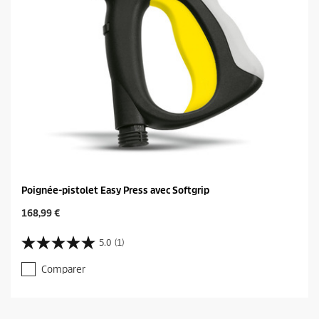
Poignée-pistolet Easy Press avec Softgrip
C
168,99 €
u
r
5.0
(1)
5
r
.
e
Comparer
0
n
s
t
u
p
r
r