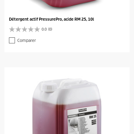
Détergent actif PressurePro, acide RM 25, 10l
0.0
(0)
0
.
Comparer
0
s
u
r
5
é
t
o
i
l
e
s
.