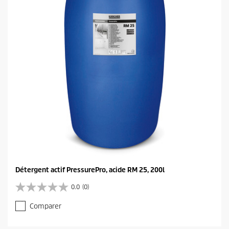
e
s
.
Détergent actif PressurePro, acide RM 25, 200l
0.0
(0)
0
.
Comparer
0
s
u