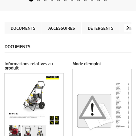
5
o
é
d
t
u
o
c
i
t
l
DOCUMENTS
ACCESSOIRES
DÉTERGENTS
PIÈC
p
e
r
s
i
.
c
DOCUMENTS
e
Informations relatives au
Mode d'emploi
produit