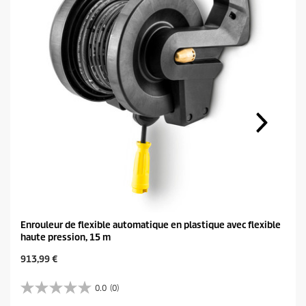
Enrouleur de flexible automatique en plastique avec flexible
haute pression, 15 m
C
913,99 €
u
r
0.0
(0)
0
r
.