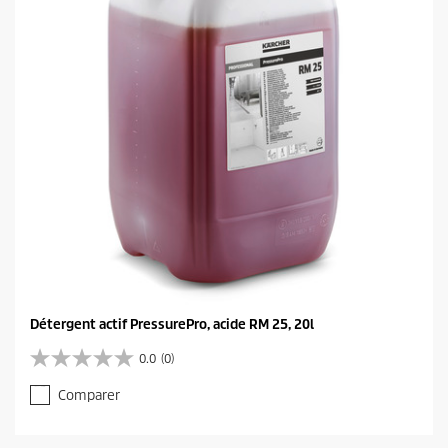
e
s
.
Détergent actif PressurePro, acide RM 25, 20l
0.0
(0)
0
.
Comparer
0
s
u