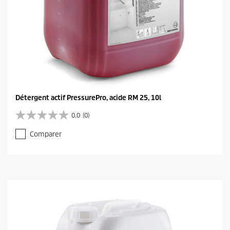
Détergent actif PressurePro, acide RM 25, 10l
0.0
(0)
0
.
Comparer
0
s
u
r
5
é
t
o
i
l