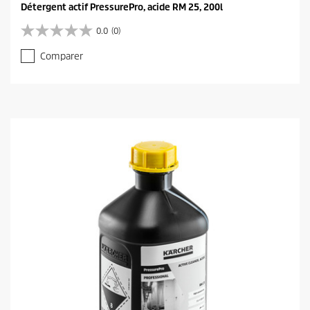
Détergent actif PressurePro, acide RM 25, 200l
0.0
(0)
0
.
Comparer
0
s
u
r
5
é
t
o
i
l
e
s
.