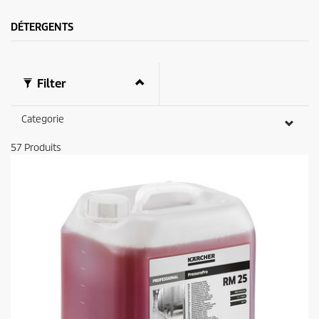
.
c
e
DÉTERGENTS
Filter
Categorie
57
Produits