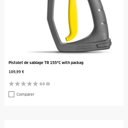
i
s
Pistolet de sablage TR 155°C with packag
C
109,99 €
u
r
0.0
(0)
0
r
.
e
Comparer
0
n
s
t
u
p
r
r
5
o
é
d
t