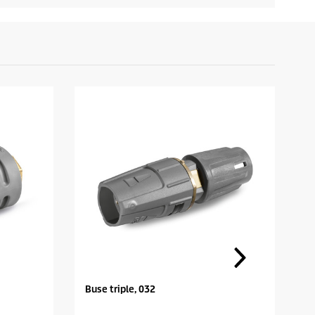
Buse triple, 032
N