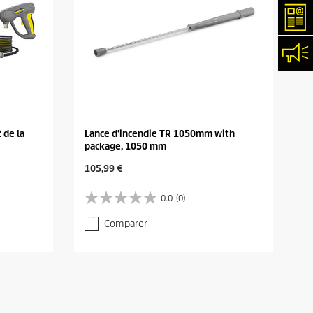
New
Con
 de la
Lance d'incendie TR 1050mm with
package, 1050 mm
C
105,99 €
u
r
0.0
(0)
0
r
.
e
Comparer
0
n
s
t
u
p
r
r
5
o
é
d
t
u