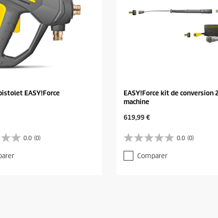
pistolet EASY!Force
EASY!Force kit de conversion 2
machine
C
619,99 €
u
r
0.0
(0)
0.0
(0)
0
r
.
e
arer
Comparer
0
n
s
t
u
p
r
r
5
o
é
d
t
u