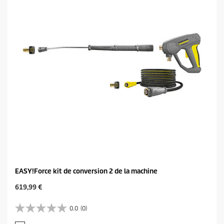
l
p
e
r
s
i
.
c
e
EASY!Force kit de conversion 2 de la machine
C
619,99 €
u
r
0.0
(0)
0
r
.
e