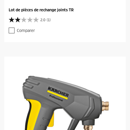
Lot de pièces de rechange joints TR
2.0
(1)
2
.
Comparer
0
s
u
r
5
é
t
o
i
l
e
s
.
1
a
v
i
s