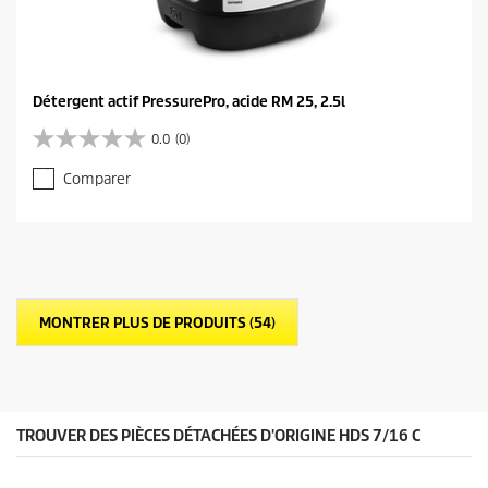
Détergent actif PressurePro, acide RM 25, 2.5l
0.0
(0)
0
.
Comparer
0
s
u
r
5
é
t
MONTRER PLUS DE PRODUITS (54)
o
i
l
e
s
.
TROUVER DES PIÈCES DÉTACHÉES D'ORIGINE HDS 7/16 C