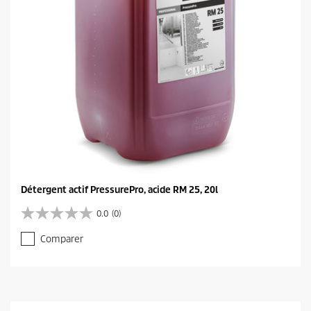
Détergent actif PressurePro, acide RM 25, 20l
0.0
(0)
0
.
Comparer
0
s
u
r
5
é