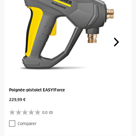
Poignée-pistolet EASY!Force
C
229,99 €
u
r
0.0
(0)
0
r
.
e
Comparer
0
n
s
t