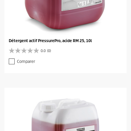
Détergent actif PressurePro, acide RM 25, 10l
0.0
(0)
0
.
Comparer
0
s
u
r
5
é
t
o
i
l
e
s
.