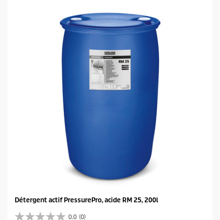
t
o
i
l
e
s
.
Détergent actif PressurePro, acide RM 25, 200l
0.0
(0)