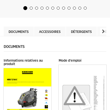
u
p
r
r
5
o
é
d
t
u
o
c
i
t
l
DOCUMENTS
ACCESSOIRES
DÉTERGENTS
PIÈC
p
e
r
s
i
.
c
DOCUMENTS
e
Informations relatives au
Mode d'emploi
produit