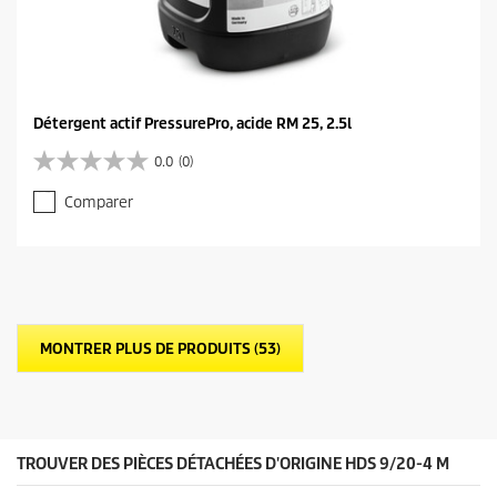
Détergent actif PressurePro, acide RM 25, 2.5l
0.0
(0)
0
.
Comparer
0
s
u
r
5
é
t
MONTRER PLUS DE PRODUITS (53)
o
i
l
e
s
.
TROUVER DES PIÈCES DÉTACHÉES D'ORIGINE HDS 9/20-4 M