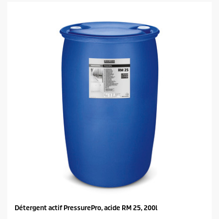
é
t
o
i
l
e
s
.
Détergent actif PressurePro, acide RM 25, 200l