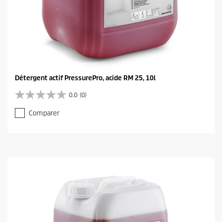
Détergent actif PressurePro, acide RM 25, 10l
0.0
(0)
0
.
Comparer
0
s
u
r
5
é
t
o
i
l
e
s