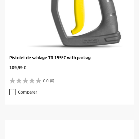
Pistolet de sablage TR 155°C with packag
C
109,99 €
u
r
0.0
(0)
0
r
.
e
Comparer
0
n
s
t
u
p
r
r
5
o
é
d
t
u
o
c