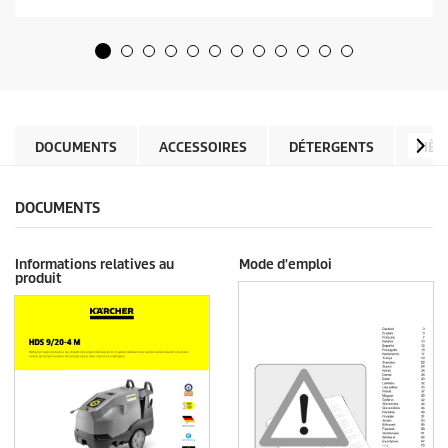
s
t
u
p
r
r
5
o
é
d
t
u
o
c
i
t
l
DOCUMENTS
ACCESSOIRES
DÉTERGENTS
PIÈC
p
e
r
s
i
.
c
DOCUMENTS
e
Informations relatives au
Mode d'emploi
produit