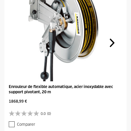
Enrouleur de flexible automatique, acier inoxydable avec
support pivotant, 20 m
C
1868,99 €
u
r
0.0
(0)
0
r
.
e
Comparer
0
n