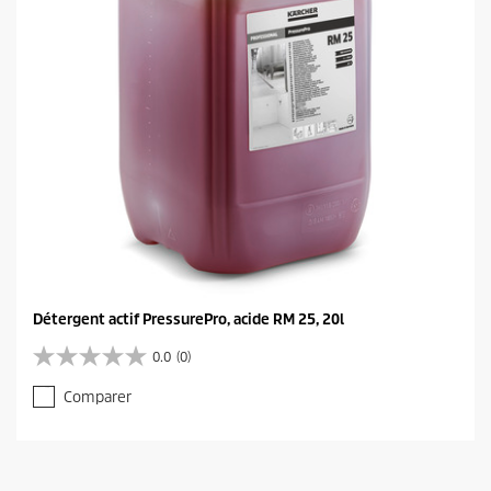
.
Détergent actif PressurePro, acide RM 25, 20l
0.0
(0)
0
.
Comparer
0
s
u
r
5