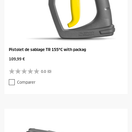
Pistolet de sablage TR 155°C with packag
C
109,99 €
u
r
0.0
(0)
0
r
.
e
Comparer
0
n
s
t
u
p
r
r
5
o
é
d
t
u
o
c
i
t