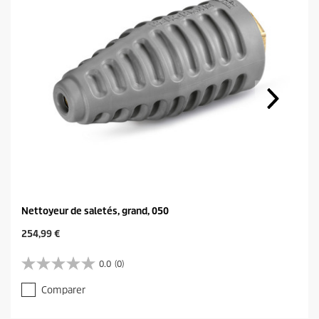
Nettoyeur de saletés, grand, 050
C
254,99 €
u
r
0.0
(0)
0
r
.
e
Comparer
0
n
s
t