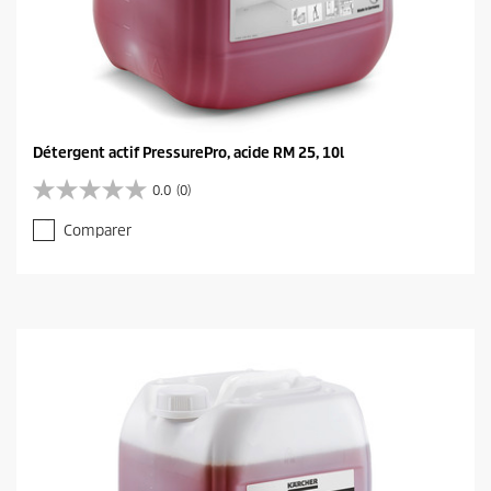
Détergent actif PressurePro, acide RM 25, 10l
0.0
(0)
0
.
Comparer
0
s
u
r
5
é
t
o
i
l
e
s
.