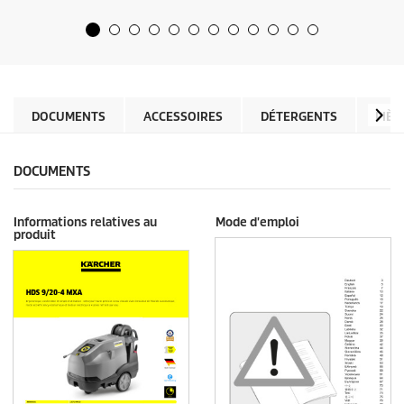
u
p
r
r
5
o
é
d
t
u
o
c
i
t
l
DOCUMENTS
ACCESSOIRES
DÉTERGENTS
PIÈC
p
e
r
s
i
.
c
DOCUMENTS
e
Informations relatives au
Mode d'emploi
produit