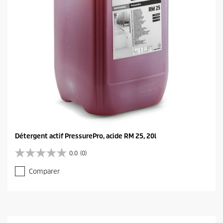
Détergent actif PressurePro, acide RM 25, 20l
0.0
(0)
0
.
Comparer
0
s
u
r
5
é