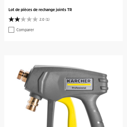
Lot de pièces de rechange joints TR
2.0
(1)
2
.
Comparer
0
s
u
r
5
é
t
o
i
l
e
s
.
1
a
v
i
s