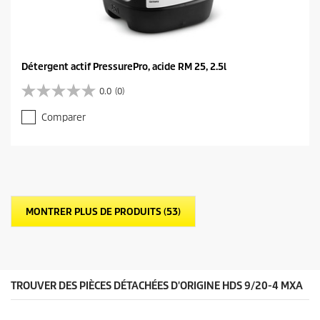
Détergent actif PressurePro, acide RM 25, 2.5l
0.0
(0)
0
.
Comparer
0
s
u
r
5
é
t
MONTRER PLUS DE PRODUITS (53)
o
i
l
e
s
.
TROUVER DES PIÈCES DÉTACHÉES D'ORIGINE HDS 9/20-4 MXA