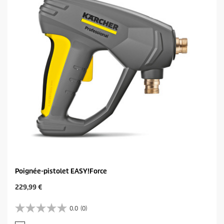
l
p
e
r
s
i
.
c
e
Poignée-pistolet EASY!Force
C
229,99 €
u
r
0.0
(0)
0
r
.
e