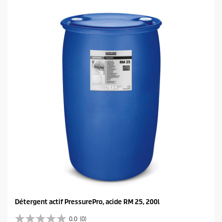
t
o
i
l
e
s
.
Détergent actif PressurePro, acide RM 25, 200l
0.0
(0)