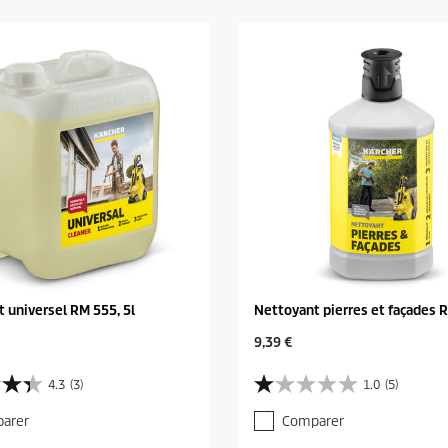
 universel RM 555, 5l
Nettoyant pierres et façades R
C
9,39 €
u
r
4.3
(3)
1.0
(5)
1
r
.
e
arer
Comparer
0
n
s