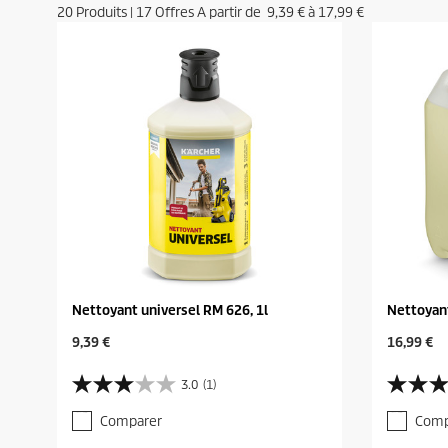
20
Produits
|
17
Offres A partir de
9,39 €
à
17,99 €
Nettoyant universel RM 626, 1l
Nettoyant
C
C
9,39 €
16,99 €
u
u
r
r
3.0
(1)
3
4
r
r
.
.
e
e
Comparer
Comp
0
3
n
n
s
s