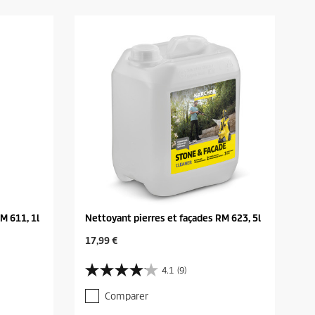
M 611, 1l
Nettoyant pierres et façades RM 623, 5l
C
17,99 €
u
r
4.1
(9)
4
r
.
e
Comparer
1
n
s