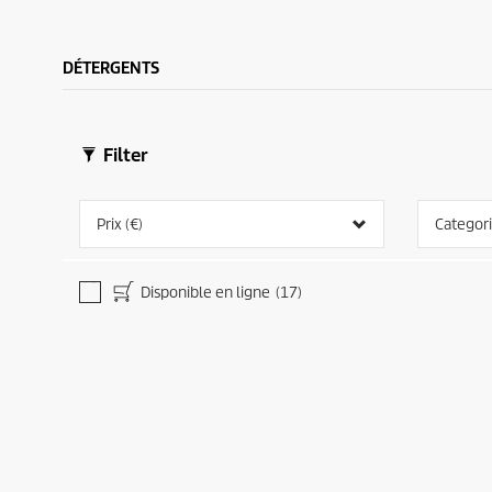
s
s
i
i
.
.
c
c
1
1
e
e
DÉTERGENTS
3
0
a
a
v
v
i
i
s
s
Filter
Prix (€)
Categor
Disponible en ligne
(17)