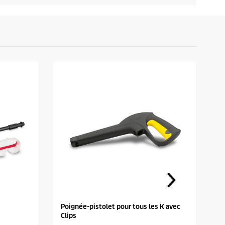
Poignée-pistolet pour tous les K avec
S
Clips
c