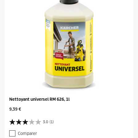
Nettoyant universel RM 626, 1l
C
9,39 €
u
r
3.0
(1)
3
r
.
e
Comparer
0
n