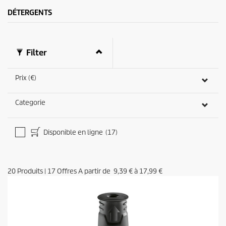
1
e
DÉTERGENTS
3
3
a
v
i
Filter
s
Prix (€)
Categorie
Disponible en ligne
(17)
20
Produits
|
17
Offres A partir de
9,39 €
à
17,99 €