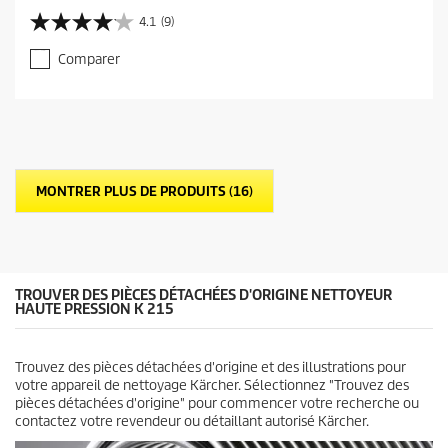
r
4.1
(9)
4
r
.
e
Comparer
1
n
s
t
u
p
r
r
5
o
é
d
t
u
MONTRER PLUS DE PRODUITS (16)
o
c
i
t
l
p
e
r
s
i
.
c
TROUVER DES PIÈCES DÉTACHÉES D'ORIGINE NETTOYEUR
9
e
HAUTE PRESSION K 215
a
v
i
Trouvez des pièces détachées d'origine et des illustrations pour
s
votre appareil de nettoyage Kärcher. Sélectionnez "Trouvez des
pièces détachées d'origine" pour commencer votre recherche ou
contactez votre revendeur ou détaillant autorisé Kärcher.