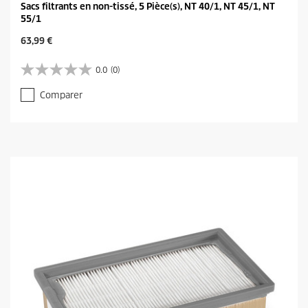
Sacs filtrants en non-tissé, 5 Pièce(s), NT 40/1, NT 45/1, NT
55/1
C
63,99 €
u
r
0.0
(0)
0
r
.
e
Comparer
0
n
s
t
u
p
r
r
5
o
é
d
t
u
o
c
i
t
l
p
e
r
s
i
.
c
e