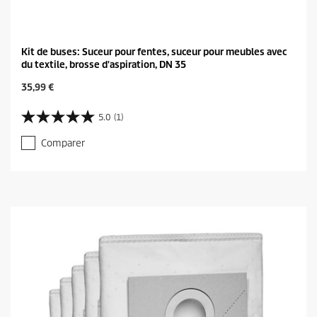
Kit de buses: Suceur pour fentes, suceur pour meubles avec
du textile, brosse d'aspiration, DN 35
C
35,99 €
u
r
5.0
(1)
5
r
.
e
Comparer
0
n
s
t
u
p
r
r
5
o
é
d
t
u
o
c
i
t
l
p
e
r
s
i
.
c
1
e