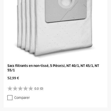
a
v
i
s
Sacs filtrants en non-tissé, 5 Pièce(s), NT 40/1, NT 45/1, NT
55/1
C
52,99 €
u
r
0.0
(0)
0
r
.
e
Comparer
0
n
s
t
u
p