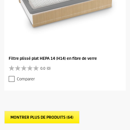
Filtre plissé plat HEPA 14 (H14) en fibre de verre
0.0
(0)
0
.
Comparer
0
s
u
r
5
é
t
MONTRER PLUS DE PRODUITS (64)
o
i
l