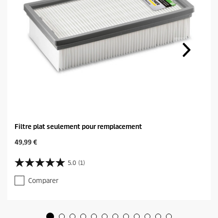
Filtre plat seulement pour remplacement
C
49,99 €
u
r
5.0
(1)
5
r
.
e
Comparer
0
n
s
t
u
p
r
r