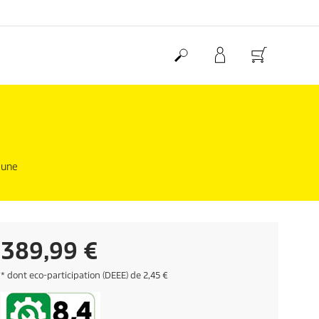
 une
C
389,99 €
u
E
* dont eco-participation (DEEE) de 2,45 €
c
o
r
t