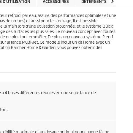
l
 D'UTILISATION
ACCESSOIRES
DÉTERGENTS
PIÈCES
p
e
r
s
i
eur refroidi par eau, assure des performances optimales et une
.
c
pas de nœuds) et aussi pour le stockage, il est possible
5
e
e la main lors d'une utilisation prolongée, et le système
Quick
a
ge des surfaces les plus sales. Le nouveau concept avec toutes
v
rmet de ne plus tout emmêler. De plus, un nouveau système 2 en 1
i
IX sur la lance Multi-Jet. Ce modèle inclut un kit Home avec un
s
pplication Kärcher Home & Garden, vous pouvez obtenir des
 à 4 buses différentes réunies en une seule lance de
ort.
flexibilité maximale et un dosage optimal pour chaque tâche