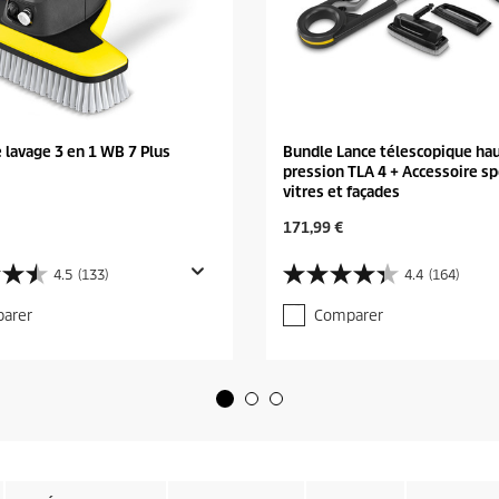
 lavage 3 en 1 WB 7 Plus
Bundle Lance télescopique ha
pression TLA 4 + Accessoire sp
vitres et façades
C
171,99 €
u
r
4.5
(133)
4.4
(164)
4
r
.
e
arer
Comparer
4
n
s
t
u
p
r
r
5
o
é
d
t
u
o
c
i
t