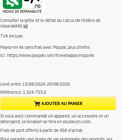
a
r
x
e
Consulter la grille et le détail du calcul de l'indice de
réparabilité
ici
n
TVA incluse
t
Payez-en 4x sans frais avec Paypal, plus d’infos
ici : https://www.paypal.com/fr/webapps/mpp/4x
p
r
o
Livré entre 13/08/2026-20/08/2026
Référence:
1.324-753.0
d
AJOUTER AU PANIER
u
Si vous avez commandé un appareil, un accessoire et un
c
détergent, la livraison se fera en plusieurs colis.
Frais de port offerts à partir de 45€ d’achat.
t
Pour garantir une durée de vie prolongée des produits, les