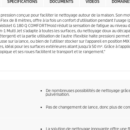
l
SPÉCIFICATIONS
DOCUMENTS
VIDEOS
DOMAINES
p
e
r
s
i
ession conçue pour faciliter le nettoyage autour de la maison. Son mot
.
c
Flex
de 8 mètres, offre à la fois un confort d'utilisation pendant l'usage (
1
e
 pistolet G 180 Q COMFORT!Hold réduit la sensation de fatigue au niveau d
6
-1 Multi Jet s'adapte à toutes les surfaces, du nettoyage doux au décapa
4
détergent) et la partie utilisation de l'autre (flexible haite pression) pe
a
sse sur la lance, ou bien de l'utiliser stocker sur l'appareil en position M
v
es, idéal pour les surfaces extérieures allant jusqu'à 50 m². Grâce à l'a
i
pique et ses roues facilitent le transport et le rangement."
s
De nombreuses possibilités de nettoyage grâce
pulvérisation.
Pas de changement de lance, donc plus de conf
La solution de nettoyage innovante offre une 