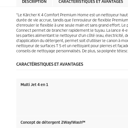
l
l
DESCRIPTION
CARACTÉRISTIQUES ET AVANTAGES
p
p
e
e
r
r
s
s
i
i
"Le Kärcher K 4 Comfort Premium Home est un nettoyeur haut pr
.
.
c
c
durée de vie accrue, tandis que l'enrouleur de flexible
Premium
1
1
e
e
d'enrouler le flexible à une seule main et sans grand effort. Le
3
3
Connect
permet de brancher rapidement le tuyau. La lance 4-en
0
3
les parties alimentant le nettoyeur d'un côté (eau, électricité, 
8
a
d'application du détergent, permet soit d'utiliser le canon à mou
a
v
nettoyeur de surfaces T 5 et un nettoyant pour pierres et façad
v
i
conseils de nettoyage personnalisés. De plus, sa poignée télesco
i
s
s
CARACTÉRISTIQUES ET AVANTAGES
Multi Jet 4 en 1
Concept de détergent 2Way!Wash™