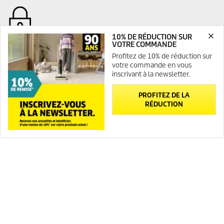
10% DE RÉDUCTION SUR
VOTRE COMMANDE
Profitez de 10% de réduction sur
SITE INTERNET CO₂-NEUTRAL
votre commande en vous
inscrivant à la newsletter.
CONTACT
INFORMATIONS GÉNÉRALES
PROFITEZ DE LA
RÉDUCTION
Abonnement Newsletter
FAQ
Newsletter
Contact
Plan du site
INFORMATIONS LÉGALES
Mentions légales
Médiateur
Politique de confidentialité
Politique de confidentialité ServiceApp
Politique relative aux cookies