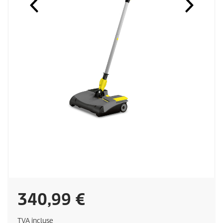
C
340,99 €
u
TVA incluse