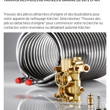
TROUVER DES PIÈCES DÉTACHÉES D'ORIGINE EB 30/1
Li-Ion
p
e
r
s
i
.
c
Trouvez des pièces détachées d'origine et des illustrations pour
e
votre appareil de nettoyage Kärcher. Sélectionnez "Trouvez des
pièces détachées d'origine" pour commencer votre recherche ou
contactez votre revendeur ou détaillant autorisé Kärcher.