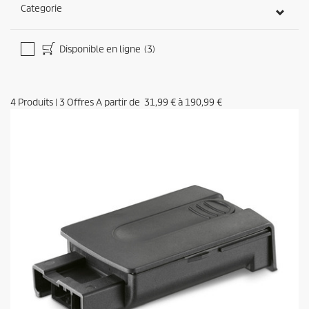
d
Categorie
s
Disponible en ligne
(3)
4
Produits
|
3
Offres A partir de
31,99 €
à
190,99 €