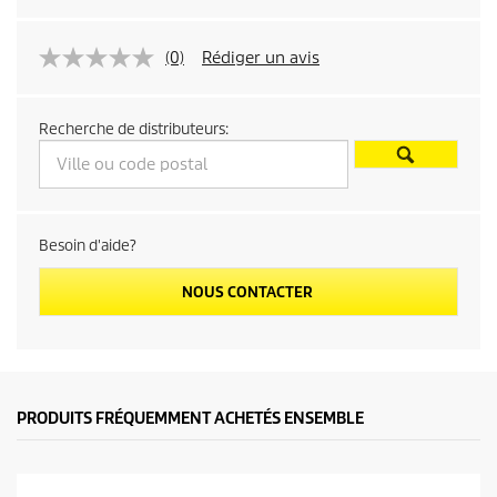
t
(0)
Rédiger un avis
p
r
Recherche de distributeurs:
i
c
Besoin d'aide?
e
NOUS CONTACTER
PRODUITS FRÉQUEMMENT ACHETÉS ENSEMBLE