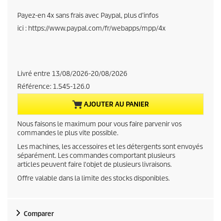
r
Payez-en 4x sans frais avec Paypal, plus d’infos
ici : https://www.paypal.com/fr/webapps/mpp/4x
r
e
n
Livré entre 13/08/2026-20/08/2026
Référence:
1.545-126.0
t
AJOUTER AU PANIER
p
Nous faisons le maximum pour vous faire parvenir vos
r
commandes le plus vite possible.
Les machines, les accessoires et les détergents sont envoyés
o
séparément. Les commandes comportant plusieurs
articles peuvent faire l'objet de plusieurs livraisons.
d
Offre valable dans la limite des stocks disponibles.
u
c
Comparer