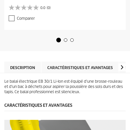
u
r
0.0
(0)
0
r
.
e
Comparer
0
n
s
t
u
p
r
r
5
o
é
d
t
u
o
c
i
t
l
DESCRIPTION
CARACTÉRISTIQUES ET AVANTAGES
SP
p
e
r
s
i
Le balai électrique EB 30/1
Li-Ion
est équipé d’une brosse-rouleau
.
c
et d’un bac à déchets pour aspirer la poussière des sols durs et des
e
tapis. Ce balai professionnel est silencieux.
CARACTÉRISTIQUES ET AVANTAGES