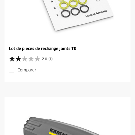
Lot de pièces de rechange joints TR
2.0
(1)
2
.
Comparer
0
s
u
r
5
é
t
o
i
l
e
s