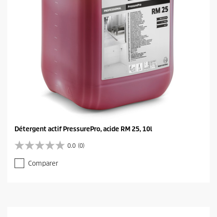
Détergent actif PressurePro, acide RM 25, 10l
0.0
(0)
0
.
Comparer
0
s
u
r
5
é