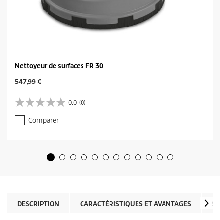
Nettoyeur de surfaces FR 30
C
547,99 €
u
r
0.0
(0)
0
r
.
e
Comparer
0
n
s
t
u
p
r
r
5
o
é
d
t
u
o
c
i
t
l
DESCRIPTION
CARACTÉRISTIQUES ET AVANTAGES
SP
p
e
r