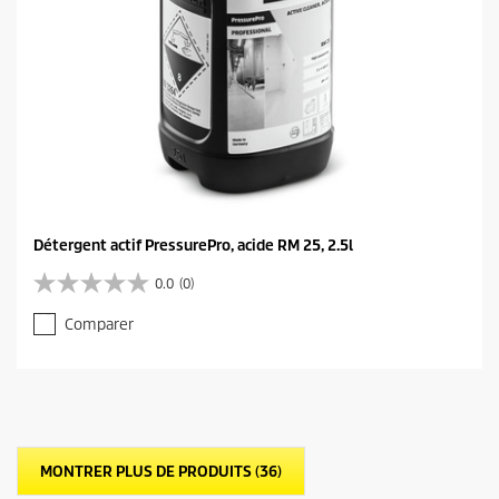
Détergent actif PressurePro, acide RM 25, 2.5l
0.0
(0)
0
.
Comparer
0
s
u
r
5
é
t
MONTRER PLUS DE PRODUITS (36)
o
i