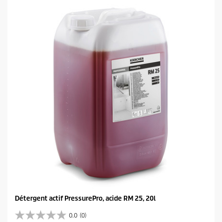
t
o
i
l
e
s
.
Détergent actif PressurePro, acide RM 25, 20l
0.0
(0)
0