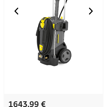
C
1643,99 €