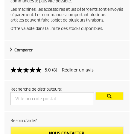
commandes le plus vite possible.
c
Les machines, les accessoires et les détergents sont envoyés
séparément. Les commandes comportant plusieurs
t
articles peuvent faire l'objet de plusieurs livraisons.
Offre valable dans la limite des stocks disponibles.
p
r
Comparer
i
c
5.0
(8)
Rédiger un avis
e
Recherche de distributeurs:
Besoin d'aide?
NOUS CONTACTER