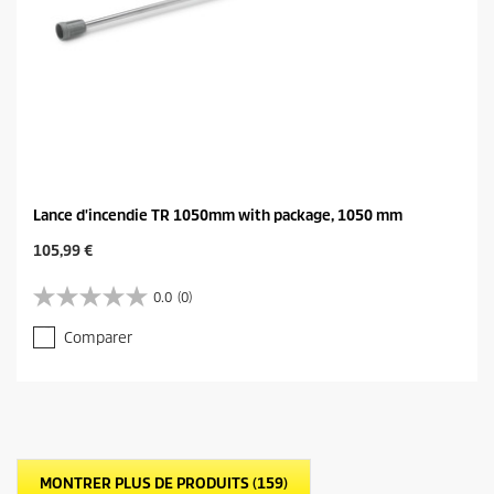
Lance d'incendie TR 1050mm with package, 1050 mm
C
105,99 €
u
r
0.0
(0)
0
r
.
e
Comparer
0
n
s
t
u
p
r
r
5
o
é
d
t
u
MONTRER PLUS DE PRODUITS (159)
o
c