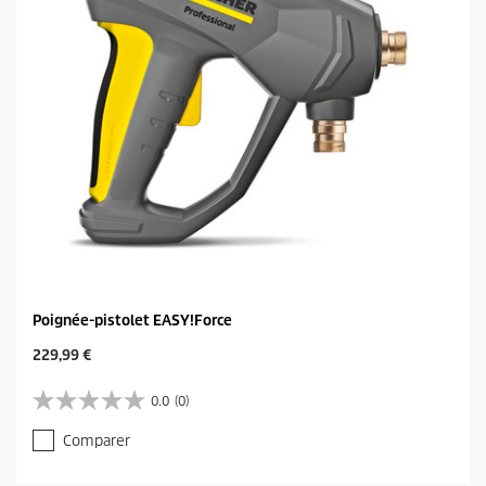
.
1
a
v
i
s
Poignée-pistolet EASY!Force
C
229,99 €
u
r
0.0
(0)
0
r
.
e
Comparer
0
n
s
t