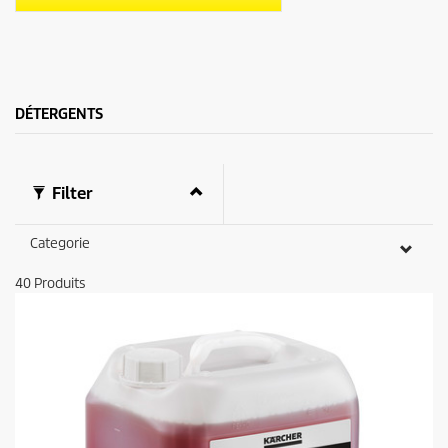
i
t
l
p
e
r
s
i
.
c
e
DÉTERGENTS
Filter
Categorie
40
Produits