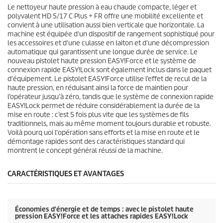
s
i
Le nettoyeur haute pression à eau chaude compacte, léger et
.
c
polyvalent HD 5/17 C Plus + FR offre une mobilité excellente et
e
convient à une utilisation aussi bien verticale que horizontale. La
machine est équipée d'un dispositif de rangement sophistiqué pour
les accessoires et d'une culasse en laiton et d'une décompression
automatique qui garantissent une longue durée de service. Le
nouveau pistolet haute pression
EASY!Force
et le système de
connexion rapide
EASY!Lock
sont également inclus dans le paquet
d'équipement. Le pistolet
EASY!Force
utilise l’effet de recul de la
haute pression, en réduisant ainsi la force de maintien pour
l’opérateur jusqu’à zéro, tandis que le système de connexion rapide
EASY!Lock
permet de réduire considérablement la durée de la
mise en route : c’est 5 fois plus vite que les systèmes de fils
traditionnels, mais au même moment toujours durable et robuste.
Voilà pourq uoi l'opération sans efforts et la mise en route et le
démontage rapides sont des caractéristiques standard qui
montrent le concept général réussi de la machine.
CARACTÉRISTIQUES ET AVANTAGES
Économies d'énergie et de temps : avec le pistolet haute
pression
EASY!Force
et les attaches rapides
EASY!Lock