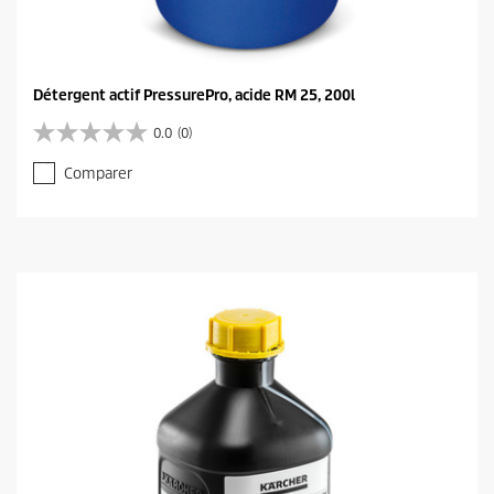
Détergent actif PressurePro, acide RM 25, 200l
0.0
(0)
0
.
Comparer
0
s
u
r
5
é
t
o
i
l
e
s
.