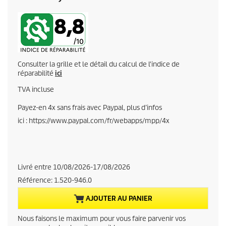
u
r
r
Consulter la grille et le détail du calcul de l'indice de
e
réparabilité
ici
TVA incluse
n
Payez-en 4x sans frais avec Paypal, plus d’infos
t
ici : https://www.paypal.com/fr/webapps/mpp/4x
p
r
Livré entre 10/08/2026-17/08/2026
o
Référence:
1.520-946.0
d
AJOUTER AU PANIER
u
Nous faisons le maximum pour vous faire parvenir vos