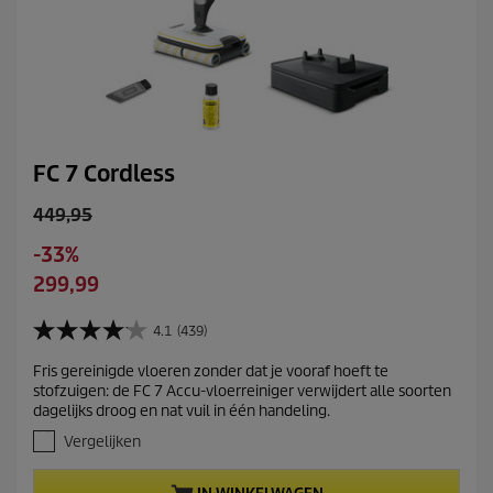
g
FC 7 Cordless
O
449,95
l
S
-33%
d
a
C
299,99
p
v
u
r
i
r
4.1
(439)
o
4
n
r
d
.
g
Fris gereinigde vloeren zonder dat je vooraf hoeft te
e
1
u
stofzuigen: de FC 7 Accu-vloerreiniger verwijdert alle soorten
v
n
c
dagelijks droog en nat vuil in één handeling.
a
t
t
n
Vergelijken
p
p
d
r
e
r