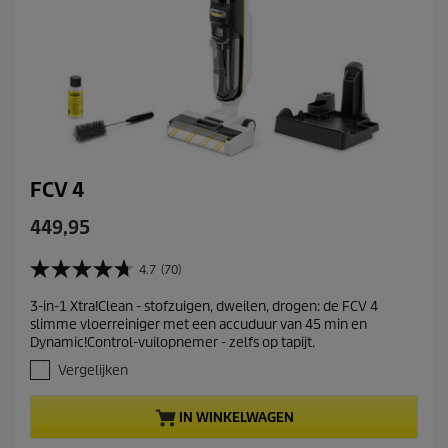
FCV 4
C
449,95
u
r
4.7
(70)
4
r
.
3-in-1 Xtra!Clean - stofzuigen, dweilen, drogen: de FCV 4
e
7
slimme vloerreiniger met een accuduur van 45 min en
v
n
Dynamic!Control-vuilopnemer - zelfs op tapijt.
a
t
n
Vergelijken
p
d
r
e
IN WINKELWAGEN
5
o
s
d