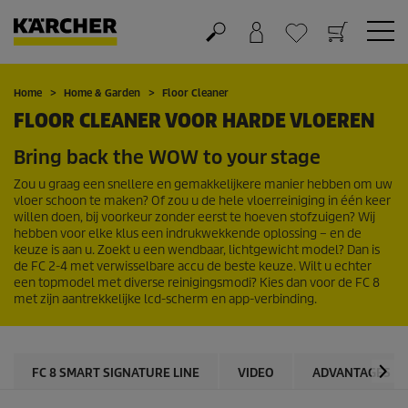
Winkelwagen
Wensenlijstje
Home
Home & Garden
Floor Cleaner
FLOOR CLEANER VOOR HARDE VLOEREN
Bring back the WOW to your stage
Zou u graag een snellere en gemakkelijkere manier hebben om uw
vloer schoon te maken? Of zou u de hele vloerreiniging in één keer
willen doen, bij voorkeur zonder eerst te hoeven stofzuigen? Wij
hebben voor elke klus een indrukwekkende oplossing – en de
keuze is aan u. Zoekt u een wendbaar, lichtgewicht model? Dan is
de FC 2-4 met verwisselbare accu de beste keuze. Wilt u echter
een topmodel met diverse reinigingsmodi? Kies dan voor de FC 8
met zijn aantrekkelijke lcd-scherm en app-verbinding.
FC 8 SMART SIGNATURE LINE
VIDEO
ADVANTAGES