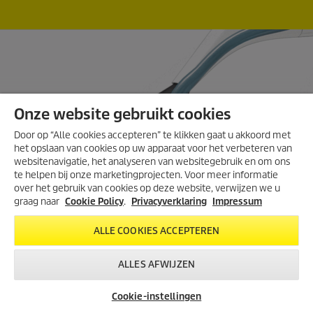
Onze website gebruikt cookies
Door op “Alle cookies accepteren” te klikken gaat u akkoord met
het opslaan van cookies op uw apparaat voor het verbeteren van
websitenavigatie, het analyseren van websitegebruik en om ons
ONTDEK DE NIEUWE
te helpen bij onze marketingprojecten. Voor meer informatie
COMFORT RANGE!
over het gebruik van cookies op deze website, verwijzen we u
De nieuwe Comfort Range-
graag naar
Cookie Policy
.
Privacyverklaring
Impressum
hogedrukreinigers! Met handige
haspel, een 4-in-1 spuitlans en
ALLE COOKIES ACCEPTEREN
knoopvrije slang. Sneller schoon,
minder moeite.
ALLES AFWIJZEN
BESTEL NU!
Cookie-instellingen