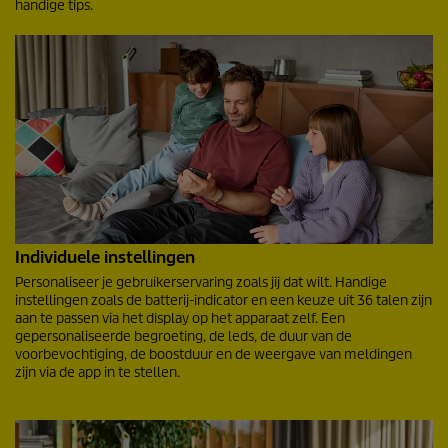
handige tips.
Individuele instellingen
Personaliseer je gebruikerservaring zoals jij dat wilt. Handige
instellingen zoals de batterij-indicator en een keuze uit 36 talen zijn
aan te passen via het display op het apparaat zelf. Een
gepersonaliseerde begroeting, de leds, de duur van de
voorbevochtiging, de boostduur en de weergave van meldingen
zijn via de app in te stellen.