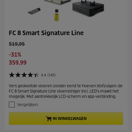
FC 8 Smart Signature Line
O
519,95
l
S
-31%
d
a
C
359,99
p
v
u
r
i
r
4.4
(145)
o
4
n
r
d
.
g
Vers gedweilde vloeren zonder eerst te hoeven stofzuigen: de
e
4
u
FC 8 Smart Signature Line vloerreiniger incl. LED's maakt het
v
n
c
mogelijk. Met aantrekkelijk LCD-scherm en app-verbinding.
a
t
t
n
Vergelijken
p
p
d
r
e
r
IN WINKELWAGEN
5
o
i
s
d
c
t