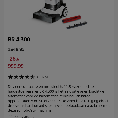
BR 4.300
O
1349,95
l
S
-26%
d
a
C
999,99
p
v
u
r
i
r
4.5
(25)
o
4
n
r
d
.
g
De zeer compacte en met slechts 11,5 kg zeer lichte
e
5
u
hardevloerreiniger BR 4.300 is het innovatieve en krachtige
v
n
c
alternatief voor de handmatige reiniging van harde
a
t
t
oppervlakken van 20 tot 200 m². De vloer is na reiniging direct
n
p
droog en daardoor antislip en weer beloopbaar na gebruik met
p
d
deze schrob-/zuigmachine.
r
e
r
5
o
Vergelijken