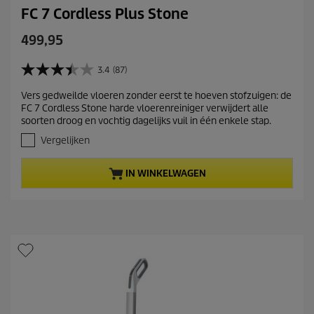
FC 7 Cordless Plus Stone
C
499,95
u
r
3.4
(87)
3
r
.
Vers gedweilde vloeren zonder eerst te hoeven stofzuigen: de
e
4
FC 7 Cordless Stone harde vloerenreiniger verwijdert alle
v
n
soorten droog en vochtig dagelijks vuil in één enkele stap.
a
t
n
Vergelijken
p
d
r
e
IN WINKELWAGEN
5
o
s
d
t
u
e
c
r
t
r
e
p
n
r
.
i
8
c
7