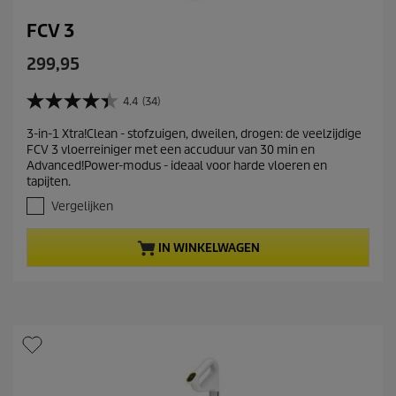
FCV 3
C
299,95
u
r
4.4
(34)
4
r
.
3-in-1 Xtra!Clean - stofzuigen, dweilen, drogen: de veelzijdige
e
4
FCV 3 vloerreiniger met een accuduur van 30 min en
v
n
Advanced!Power-modus - ideaal voor harde vloeren en
a
t
tapijten.
n
p
d
Vergelijken
r
e
5
o
IN WINKELWAGEN
s
d
t
u
e
c
r
t
r
e
p
n
r
.
i
3
c
4