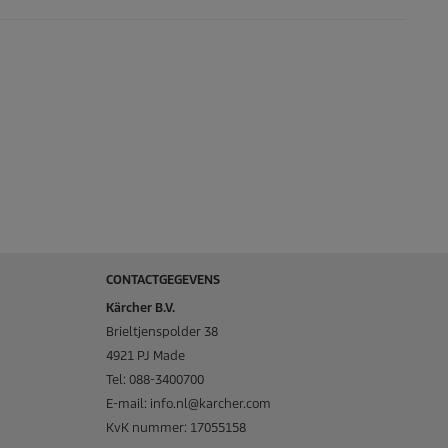
CONTACTGEGEVENS
Kärcher B.V.
Brieltjenspolder 38
4921 PJ Made
Tel: 088-3400700
E-mail: info.nl@karcher.com
KvK nummer: 17055158