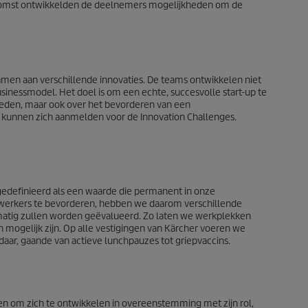
nkomst ontwikkelden de deelnemers mogelijkheden om de
men aan verschillende innovaties. De teams ontwikkelen niet
inessmodel. Het doel is om een ​​echte, succesvolle start-up te
bieden, maar ook over het bevorderen van een
n kunnen zich aanmelden voor de Innovation Challenges.
definieerd als een waarde die permanent in onze
werkers te bevorderen, hebben we daarom verschillende
atig zullen worden geëvalueerd. Zo laten we werkplekken
mogelijk zijn. Op alle vestigingen van Kärcher voeren we
ar, gaande van actieve lunchpauzes tot griepvaccins.
en om zich te ontwikkelen in overeenstemming met zijn rol,