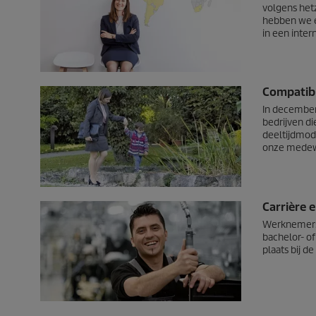
volgens het
hebben we e
in een inter
Compatibil
In december 
bedrijven d
deeltijdmod
onze medew
Carrière 
Werknemers 
bachelor- o
plaats bij 