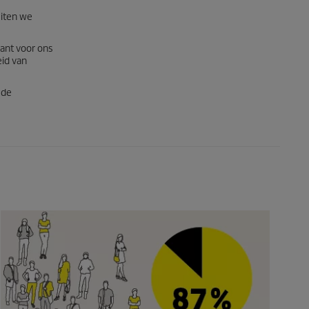
eiten we
ant voor ons
eid van
 de