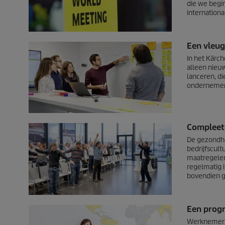
die we begi
internation
Een vleug
In het Kärc
alleen nieuw
lanceren, d
ondernemers
Compleet
De gezondhe
bedrijfscul
maatregelen
regelmatig 
bovendien g
Een prog
Werknemers 