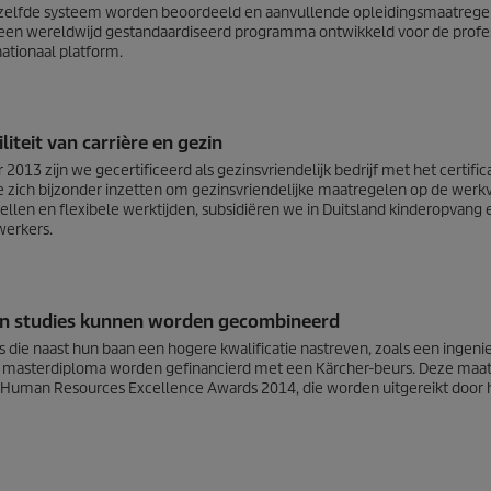
zelfde systeem worden beoordeeld en aanvullende opleidingsmaatrege
en wereldwijd gestandaardiseerd programma ontwikkeld voor de profe
nationaal platform.
iteit van carrière en gezin
2013 zijn we gecertificeerd als gezinsvriendelijk bedrijf met het certific
ie zich bijzonder inzetten om gezinsvriendelijke maatregelen op de werk
ellen en flexibele werktijden, subsidiëren we in Duitsland kinderopvan
erkers.
en studies kunnen worden gecombineerd
die naast hun baan een hogere kwalificatie nastreven, zoals een ingeni
f masterdiploma worden gefinancierd met een Kärcher-beurs. Deze maat
de Human Resources Excellence Awards 2014, die worden uitgereikt doo