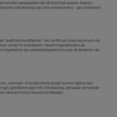
len worden aangeboden die bij hem/haar passen. Daarom
ssionele ontwikkeling van onze medewerkers - gecombineerd
aat "audit berufundfamilie". Het certificaat is een keurmerk van
vloer verder te ontwikkelen. Naast mogelijkheden als
g en organiseren we vakantieprogramma's voor de kinderen van
eurs-, voorman- of academische graad, kunnen tijdens hun
regel, geïnitieerd door HR-ontwikkeling, behaalde de tweede
r het vakblad Human Resources Manager.