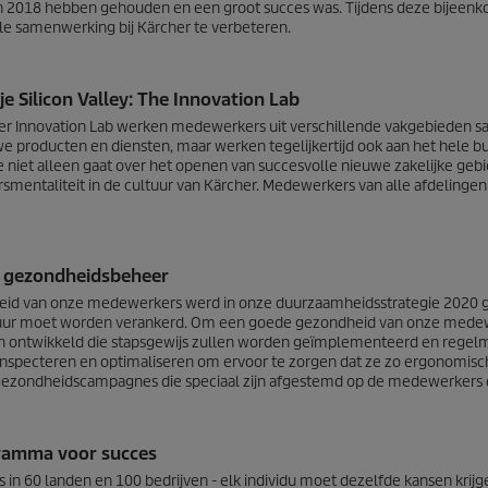
n 2018 hebben gehouden en een groot succes was. Tijdens deze bijee
ale samenwerking bij Kärcher te verbeteren.
je Silicon Valley: The Innovation Lab
her Innovation Lab werken medewerkers uit verschillende vakgebieden sa
e producten en diensten, maar werken tegelijkertijd ook aan het hele bus
ie niet alleen gaat over het openen van succesvolle nieuwe zakelijke ge
mentaliteit in de cultuur van Kärcher. Medewerkers van alle afdelinge
 gezondheidsbeheer
id van onze medewerkers werd in onze duurzaamheidsstrategie 2020 ge
tuur moet worden verankerd. Om een ​​goede gezondheid van onze mede
 ontwikkeld die stapsgewijs zullen worden geïmplementeerd en regelm
inspecteren en optimaliseren om ervoor te zorgen dat ze zo ergonomisch 
ezondheidscampagnes die speciaal zijn afgestemd op de medewerkers da
ramma voor succes
in 60 landen en 100 bedrijven - elk individu moet dezelfde kansen krijg