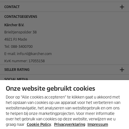
CONTACT
CONTACTGEGEVENS
Kärcher B.V.
Brieltjenspolder 38
4921 PJ Made
Tel: 088-3400700
E-mail: info.nl@karcher.com
KvK nummer: 17055158
SELLER RATING
SOCIAL MEDIA
Onze website gebruikt cookies
Door op “Alle cookies accepteren” te klikken gaat u akkoord met
het opslaan van cookies op uw apparaat voor het verbeteren van
websitenavigatie, het analyseren van websitegebruik en om ons
te helpen bij onze marketingprojecten. Voor meer informatie
over het gebruik van cookies op deze website, verwijzen we u
graag naar
Cookie Policy
.
Privacyverklaring
Impressum