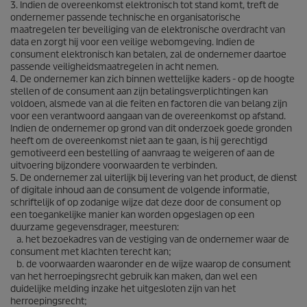
3. Indien de overeenkomst elektronisch tot stand komt, treft de
ondernemer passende technische en organisatorische
maatregelen ter beveiliging van de elektronische overdracht van
data en zorgt hij voor een veilige webomgeving. Indien de
consument elektronisch kan betalen, zal de ondernemer daartoe
passende veiligheidsmaatregelen in acht nemen.
4. De ondernemer kan zich binnen wettelijke kaders - op de hoogte
stellen of de consument aan zijn betalingsverplichtingen kan
voldoen, alsmede van al die feiten en factoren die van belang zijn
voor een verantwoord aangaan van de overeenkomst op afstand.
Indien de ondernemer op grond van dit onderzoek goede gronden
heeft om de overeenkomst niet aan te gaan, is hij gerechtigd
gemotiveerd een bestelling of aanvraag te weigeren of aan de
uitvoering bijzondere voorwaarden te verbinden.
5. De ondernemer zal uiterlijk bij levering van het product, de dienst
of digitale inhoud aan de consument de volgende informatie,
schriftelijk of op zodanige wijze dat deze door de consument op
een toegankelijke manier kan worden opgeslagen op een
duurzame gegevensdrager, meesturen:
a. het bezoekadres van de vestiging van de ondernemer waar de
consument met klachten terecht kan;
b. de voorwaarden waaronder en de wijze waarop de consument
van het herroepingsrecht gebruik kan maken, dan wel een
duidelijke melding inzake het uitgesloten zijn van het
herroepingsrecht;