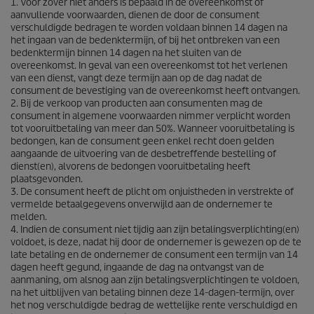
1. Voor zover niet anders is bepaald in de overeenkomst of
aanvullende voorwaarden, dienen de door de consument
verschuldigde bedragen te worden voldaan binnen 14 dagen na
het ingaan van de bedenktermijn, of bij het ontbreken van een
bedenktermijn binnen 14 dagen na het sluiten van de
overeenkomst. In geval van een overeenkomst tot het verlenen
van een dienst, vangt deze termijn aan op de dag nadat de
consument de bevestiging van de overeenkomst heeft ontvangen.
2. Bij de verkoop van producten aan consumenten mag de
consument in algemene voorwaarden nimmer verplicht worden
tot vooruitbetaling van meer dan 50%. Wanneer vooruitbetaling is
bedongen, kan de consument geen enkel recht doen gelden
aangaande de uitvoering van de desbetreffende bestelling of
dienst(en), alvorens de bedongen vooruitbetaling heeft
plaatsgevonden.
3. De consument heeft de plicht om onjuistheden in verstrekte of
vermelde betaalgegevens onverwijld aan de ondernemer te
melden.
4. Indien de consument niet tijdig aan zijn betalingsverplichting(en)
voldoet, is deze, nadat hij door de ondernemer is gewezen op de te
late betaling en de ondernemer de consument een termijn van 14
dagen heeft gegund, ingaande de dag na ontvangst van de
aanmaning, om alsnog aan zijn betalingsverplichtingen te voldoen,
na het uitblijven van betaling binnen deze 14-dagen-termijn, over
het nog verschuldigde bedrag de wettelijke rente verschuldigd en