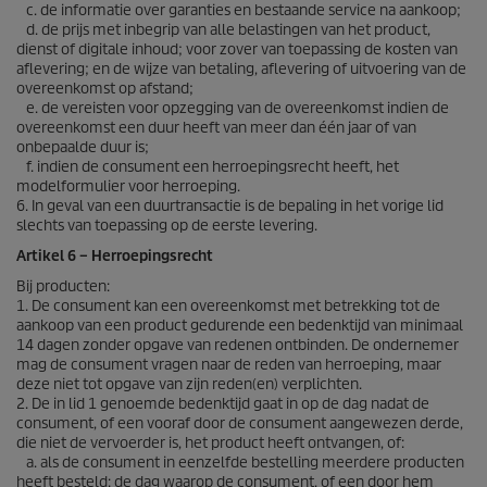
c. de informatie over garanties en bestaande service na aankoop;
d. de prijs met inbegrip van alle belastingen van het product,
dienst of digitale inhoud; voor zover van toepassing de kosten van
aflevering; en de wijze van betaling, aflevering of uitvoering van de
overeenkomst op afstand;
e. de vereisten voor opzegging van de overeenkomst indien de
overeenkomst een duur heeft van meer dan één jaar of van
onbepaalde duur is;
f. indien de consument een herroepingsrecht heeft, het
modelformulier voor herroeping.
6. In geval van een duurtransactie is de bepaling in het vorige lid
slechts van toepassing op de eerste levering.
Artikel 6 – Herroepingsrecht
Bij producten:
1. De consument kan een overeenkomst met betrekking tot de
aankoop van een product gedurende een bedenktijd van minimaal
14 dagen zonder opgave van redenen ontbinden. De ondernemer
mag de consument vragen naar de reden van herroeping, maar
deze niet tot opgave van zijn reden(en) verplichten.
2. De in lid 1 genoemde bedenktijd gaat in op de dag nadat de
consument, of een vooraf door de consument aangewezen derde,
die niet de vervoerder is, het product heeft ontvangen, of:
a. als de consument in eenzelfde bestelling meerdere producten
heeft besteld: de dag waarop de consument, of een door hem