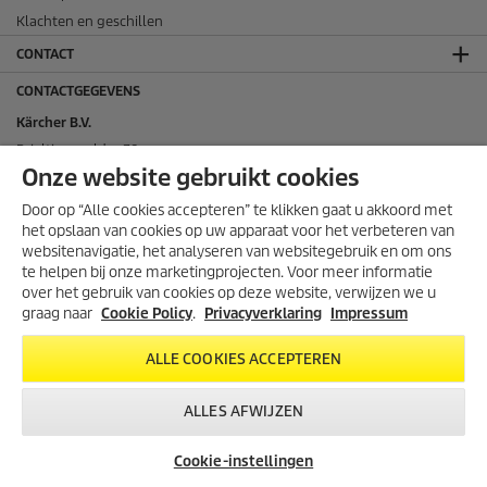
Klachten en geschillen
CONTACT
CONTACTGEGEVENS
Kärcher B.V.
Brieltjenspolder 38
Onze website gebruikt cookies
4921 PJ Made
Tel: 088-3400700
Door op “Alle cookies accepteren” te klikken gaat u akkoord met
het opslaan van cookies op uw apparaat voor het verbeteren van
E-mail: info.nl@karcher.com
websitenavigatie, het analyseren van websitegebruik en om ons
KvK nummer: 17055158
te helpen bij onze marketingprojecten. Voor meer informatie
SELLER RATING
over het gebruik van cookies op deze website, verwijzen we u
graag naar
Cookie Policy
.
Privacyverklaring
Impressum
SOCIAL MEDIA
ALLE COOKIES ACCEPTEREN
ALLES AFWIJZEN
Cookie-instellingen