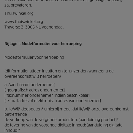
zal prevaleren.
Thuiswinkel.org
www.thuiswinkel.org
Traverse 3, 3905 NL Veenendaal
Bijlage I: Modelformulier voor herroeping
Modelformulier voor herroeping
(dit formulier alleen invullen en terugzenden wanneer u de
overeenkomst wilt herroepen)
a. Aan: [ naam ondernemer]
[ geografisch adres ondernemer]
[ faxnummer ondernemer, indien beschikbaar]
[ e-mailadres of elektronisch adres van ondernemer]
b. Ik/Wij* deel/delen* u hierbij mede, dat ik/wij* onze overeenkomst
betreffende
de verkoop van de volgende producten: [aanduiding product]*
de levering van de volgende digitale inhoud: [aanduiding digitale
inhoud]*