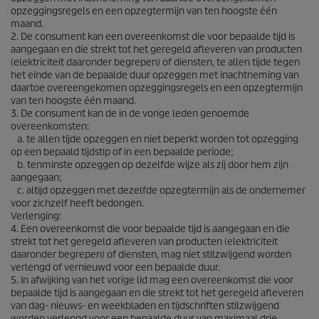
opzeggingsregels en een opzegtermijn van ten hoogste één
maand.
2. De consument kan een overeenkomst die voor bepaalde tijd is
aangegaan en die strekt tot het geregeld afleveren van producten
(elektriciteit daaronder begrepen) of diensten, te allen tijde tegen
het einde van de bepaalde duur opzeggen met inachtneming van
daartoe overeengekomen opzeggingsregels en een opzegtermijn
van ten hoogste één maand.
3. De consument kan de in de vorige leden genoemde
overeenkomsten:
a. te allen tijde opzeggen en niet beperkt worden tot opzegging
op een bepaald tijdstip of in een bepaalde periode;
b. tenminste opzeggen op dezelfde wijze als zij door hem zijn
aangegaan;
c. altijd opzeggen met dezelfde opzegtermijn als de ondernemer
voor zichzelf heeft bedongen.
Verlenging:
4. Een overeenkomst die voor bepaalde tijd is aangegaan en die
strekt tot het geregeld afleveren van producten (elektriciteit
daaronder begrepen) of diensten, mag niet stilzwijgend worden
verlengd of vernieuwd voor een bepaalde duur.
5. In afwijking van het vorige lid mag een overeenkomst die voor
bepaalde tijd is aangegaan en die strekt tot het geregeld afleveren
van dag- nieuws- en weekbladen en tijdschriften stilzwijgend
worden verlengd voor een bepaalde duur van maximaal drie