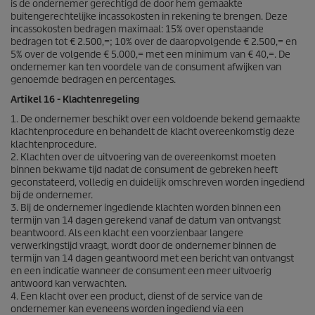
is de ondernemer gerechtigd de door hem gemaakte
buitengerechtelijke incassokosten in rekening te brengen. Deze
incassokosten bedragen maximaal: 15% over openstaande
bedragen tot € 2.500,=; 10% over de daaropvolgende € 2.500,= en
5% over de volgende € 5.000,= met een minimum van € 40,=. De
ondernemer kan ten voordele van de consument afwijken van
genoemde bedragen en percentages.
Artikel 16 - Klachtenregeling
1. De ondernemer beschikt over een voldoende bekend gemaakte
klachtenprocedure en behandelt de klacht overeenkomstig deze
klachtenprocedure.
2. Klachten over de uitvoering van de overeenkomst moeten
binnen bekwame tijd nadat de consument de gebreken heeft
geconstateerd, volledig en duidelijk omschreven worden ingediend
bij de ondernemer.
3. Bij de ondernemer ingediende klachten worden binnen een
termijn van 14 dagen gerekend vanaf de datum van ontvangst
beantwoord. Als een klacht een voorzienbaar langere
verwerkingstijd vraagt, wordt door de ondernemer binnen de
termijn van 14 dagen geantwoord met een bericht van ontvangst
en een indicatie wanneer de consument een meer uitvoerig
antwoord kan verwachten.
4. Een klacht over een product, dienst of de service van de
ondernemer kan eveneens worden ingediend via een