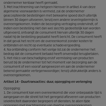
ondernemer kenbaar heeft gemaakt.
3. Met inachtneming van hetgeen hierover in artikel 4 van deze
algemene voorwaarden is vermeld, zal de ondernemer
geaccepteerde bestellingen met bekwame spoed doch uiterlijk
binnen 30 dagen uitvoeren, tenzij een andere leveringstermijn is
overeengekomen. Indien de bezorging vertraging ondervindt, of
indien een bestelling niet dan wel slechts gedeeltelijk kan worden
uitgevoerd, ontvangt de consument hiervan uiterlijk 30 dagen
nadat hij de bestelling geplaatst heeft bericht. De consument heeft
in dat geval het recht om de overeenkomst zonder kosten te
ontbinden en recht op eventuele schadevergoeding.
4. Na ontbinding conform het vorige lid zal de ondernemer het
bedrag dat de consument betaald heeft onverwijld terugbetalen.
5. Het risico van beschadiging en/of vermissing van producten
berust bij de ondernemer tot het moment van bezorging aan de
consument of een vooraf aangewezen en aan de ondernemer
bekend gemaakte vertegenwoordiger, tenzij uitdrukkelijk anders is
overeengekomen.
Artikel 14 - Duurtransacties: duur, opzegging en verlenging
Opzegging:
1. De consument kan een overeenkomst die voor onbepaalde tijd is
aangegaan en die strekt tot het geregeld afleveren van producten
(elektriciteit daaronder begrepen) of diensten, te allen tijde
opzeggen met inachtneming van daartoe overeengekomen