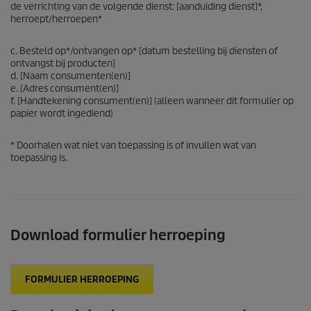
de verrichting van de volgende dienst: [aanduiding dienst]*,
herroept/herroepen*
c. Besteld op*/ontvangen op* [datum bestelling bij diensten of
ontvangst bij producten]
d. [Naam consumenten(en)]
e. [Adres consument(en)]
f. [Handtekening consument(en)] (alleen wanneer dit formulier op
papier wordt ingediend)
* Doorhalen wat niet van toepassing is of invullen wat van
toepassing is.
Download formulier herroeping
FORMULIER HERROEPING