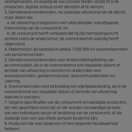
veilingmeester, en waarbij de succesvolle bieder verplicht is de
producten, digitale inhoud en/of diensten af te nemen;
3. Dienstenovereenkomsten, na volledige uitvoering van de dienst,
maar alleen als:
a. de uitvoering is begonnen met uitdrukkelijke voorafgaande
instemming van de consument; en
b. de consument heeft verklaard dat hij zijn herroepingsrecht
verliest zodra de ondernemer de overeenkomst volledig heeft
uitgevoerd;
4. Pakketreizen als bedoeld in artikel 7:500 BW en overeenkomsten
van personenvervoer;
5. Dienstenovereenkomsten voor terbeschikkingstelling van
accommodatie, als in de overeenkomst een bepaalde datum of
periode van uitvoering is voorzien en anders dan voor
woondoeleinden, goederenvervoer, autoverhuurdiensten en
catering;
6. Overeenkomsten met betrekking tot vrijetijdsbesteding, als in de
overeenkomst een bepaalde datum of periode van uitvoering
daarvan is voorzien;
7. Volgens specificaties van de consument vervaardigde producten,
die niet geprefabriceerd zijn en die worden vervaardigd op basis
van een individuele keuze of beslissing van de consument, of die
duidelijk voor een specifieke persoon bestemd zijn;
8. Producten die snel bederven of een beperkte houdbaarheid
hebben;