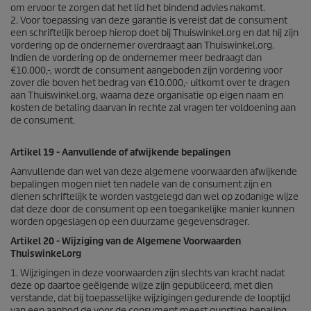
om ervoor te zorgen dat het lid het bindend advies nakomt.
2. Voor toepassing van deze garantie is vereist dat de consument
een schriftelijk beroep hierop doet bij Thuiswinkel.org en dat hij zijn
vordering op de ondernemer overdraagt aan Thuiswinkel.org.
Indien de vordering op de ondernemer meer bedraagt dan
€10.000,-, wordt de consument aangeboden zijn vordering voor
zover die boven het bedrag van €10.000,- uitkomt over te dragen
aan Thuiswinkel.org, waarna deze organisatie op eigen naam en
kosten de betaling daarvan in rechte zal vragen ter voldoening aan
de consument.
Artikel 19 - Aanvullende of afwijkende bepalingen
Aanvullende dan wel van deze algemene voorwaarden afwijkende
bepalingen mogen niet ten nadele van de consument zijn en
dienen schriftelijk te worden vastgelegd dan wel op zodanige wijze
dat deze door de consument op een toegankelijke manier kunnen
worden opgeslagen op een duurzame gegevensdrager.
Artikel 20 - Wijziging van de Algemene Voorwaarden
Thuiswinkel.org
1. Wijzigingen in deze voorwaarden zijn slechts van kracht nadat
deze op daartoe geëigende wijze zijn gepubliceerd, met dien
verstande, dat bij toepasselijke wijzigingen gedurende de looptijd
van een aanbod de voor de consument meest gunstige bepaling