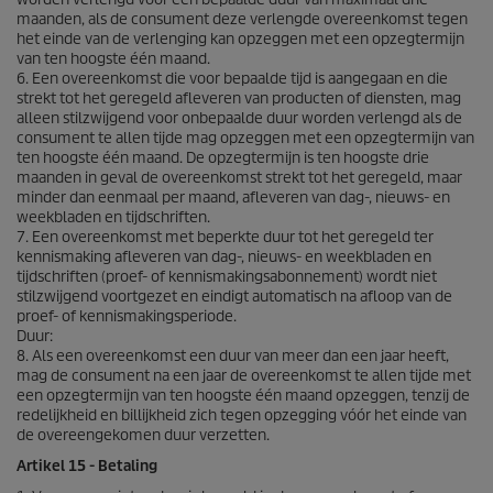
maanden, als de consument deze verlengde overeenkomst tegen
het einde van de verlenging kan opzeggen met een opzegtermijn
van ten hoogste één maand.
6. Een overeenkomst die voor bepaalde tijd is aangegaan en die
strekt tot het geregeld afleveren van producten of diensten, mag
alleen stilzwijgend voor onbepaalde duur worden verlengd als de
consument te allen tijde mag opzeggen met een opzegtermijn van
ten hoogste één maand. De opzegtermijn is ten hoogste drie
maanden in geval de overeenkomst strekt tot het geregeld, maar
minder dan eenmaal per maand, afleveren van dag-, nieuws- en
weekbladen en tijdschriften.
7. Een overeenkomst met beperkte duur tot het geregeld ter
kennismaking afleveren van dag-, nieuws- en weekbladen en
tijdschriften (proef- of kennismakingsabonnement) wordt niet
stilzwijgend voortgezet en eindigt automatisch na afloop van de
proef- of kennismakingsperiode.
Duur:
8. Als een overeenkomst een duur van meer dan een jaar heeft,
mag de consument na een jaar de overeenkomst te allen tijde met
een opzegtermijn van ten hoogste één maand opzeggen, tenzij de
redelijkheid en billijkheid zich tegen opzegging vóór het einde van
de overeengekomen duur verzetten.
Artikel 15 - Betaling