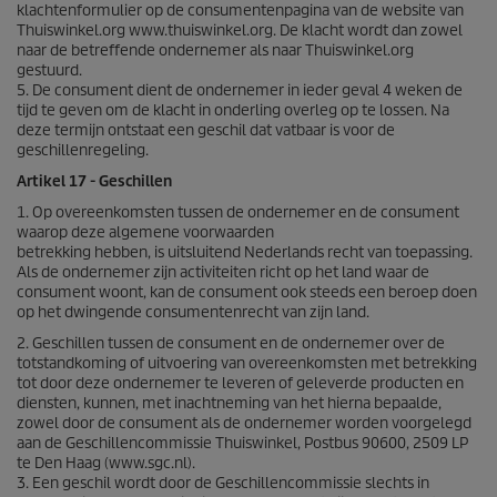
klachtenformulier op de consumentenpagina van de website van
Thuiswinkel.org www.thuiswinkel.org. De klacht wordt dan zowel
naar de betreffende ondernemer als naar Thuiswinkel.org
gestuurd.
5. De consument dient de ondernemer in ieder geval 4 weken de
tijd te geven om de klacht in onderling overleg op te lossen. Na
deze termijn ontstaat een geschil dat vatbaar is voor de
geschillenregeling.
Artikel 17 - Geschillen
1. Op overeenkomsten tussen de ondernemer en de consument
waarop deze algemene voorwaarden
betrekking hebben, is uitsluitend Nederlands recht van toepassing.
Als de ondernemer zijn activiteiten richt op het land waar de
consument woont, kan de consument ook steeds een beroep doen
op het dwingende consumentenrecht van zijn land.
2. Geschillen tussen de consument en de ondernemer over de
totstandkoming of uitvoering van overeenkomsten met betrekking
tot door deze ondernemer te leveren of geleverde producten en
diensten, kunnen, met inachtneming van het hierna bepaalde,
zowel door de consument als de ondernemer worden voorgelegd
aan de Geschillencommissie Thuiswinkel, Postbus 90600, 2509 LP
te Den Haag (www.sgc.nl).
3. Een geschil wordt door de Geschillencommissie slechts in