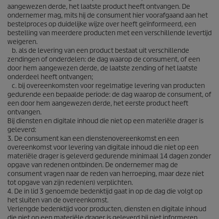
aangewezen derde, het laatste product heeft ontvangen. De
ondernemer mag, mits hij de consument hier voorafgaand aan het
bestelproces op duidelijke wijze over heeft geïnformeerd, een
bestelling van meerdere producten met een verschillende levertijd
weigeren.
b. als de levering van een product bestaat uit verschillende
zendingen of onderdelen: de dag waarop de consument, of een
door hem aangewezen derde, de laatste zending of het laatste
onderdeel heeft ontvangen;
c. bij overeenkomsten voor regelmatige levering van producten
gedurende een bepaalde periode: de dag waarop de consument, of
een door hem aangewezen derde, het eerste product heeft
ontvangen.
Bij diensten en digitale inhoud die niet op een materiële drager is
geleverd:
3. De consument kan een dienstenovereenkomst en een
overeenkomst voor levering van digitale inhoud die niet op een
materiële drager is geleverd gedurende minimaal 14 dagen zonder
opgave van redenen ontbinden. De ondernemer mag de
consument vragen naar de reden van herroeping, maar deze niet
tot opgave van zijn reden(en) verplichten.
4. De in lid 3 genoemde bedenktijd gaat in op de dag die volgt op
het sluiten van de overeenkomst.
Verlengde bedenktijd voor producten, diensten en digitale inhoud
die niet op een materiële drager is geleverd bij niet informeren