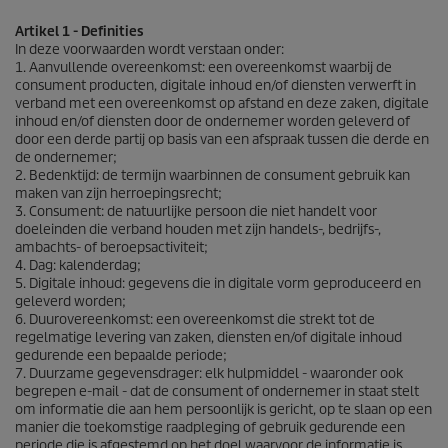
Artikel 1 - Definities
In deze voorwaarden wordt verstaan onder:
1. Aanvullende overeenkomst: een overeenkomst waarbij de
consument producten, digitale inhoud en/of diensten verwerft in
verband met een overeenkomst op afstand en deze zaken, digitale
inhoud en/of diensten door de ondernemer worden geleverd of
door een derde partij op basis van een afspraak tussen die derde en
de ondernemer;
2. Bedenktijd: de termijn waarbinnen de consument gebruik kan
maken van zijn herroepingsrecht;
3. Consument: de natuurlijke persoon die niet handelt voor
doeleinden die verband houden met zijn handels-, bedrijfs-,
ambachts- of beroepsactiviteit;
4. Dag: kalenderdag;
5. Digitale inhoud: gegevens die in digitale vorm geproduceerd en
geleverd worden;
6. Duurovereenkomst: een overeenkomst die strekt tot de
regelmatige levering van zaken, diensten en/of digitale inhoud
gedurende een bepaalde periode;
7. Duurzame gegevensdrager: elk hulpmiddel - waaronder ook
begrepen e-mail - dat de consument of ondernemer in staat stelt
om informatie die aan hem persoonlijk is gericht, op te slaan op een
manier die toekomstige raadpleging of gebruik gedurende een
periode die is afgestemd op het doel waarvoor de informatie is