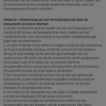
het product als de ondernemer hem niet voor of bij het sluiten van
de overeenkomst alle wettelijk verplichte informatie over het
herroepingsrecht heeft verstrekt.
Artikel 8 - Uitoefening van het herroepingsrecht door de
consument en kosten daarvan
1. Als de consument gebruik maakt van zijn herroepingsrecht,
meldt hij dit binnen de bedenktermijn door middel van het
modelformulier voor herroeping of op andere ondubbelzinnige
wijze aan de ondernemer.
2. Zo snel mogelijk, maar binnen 14 dagen vanaf de dag volgend op
de in lid 1 bedoelde melding, zendt de consument het product
terug, of overhandigt hij dit aan (een gemachtigde van) de
ondernemer. Dit hoeft niet als de ondernemer heeft aangeboden
het product zelf af te halen. De consument heeft de
terugzendtermijn in elk geval in acht genomen als hij het product
terugzendt voordat de bedenktijd is verstreken.
3. De consument zendt het product terug met alle geleverde
toebehoren, indien redelijkerwijs mogelijk in originele staat en
verpakking, en conform de door de ondernemer verstrekte
redelijke en duidelijke instructies.
4. Het risico en de bewijslast voor de juiste en tijdige uitoefening
van het herroepingsrecht ligt bij de consument.
5. De consument draagt de rechtstreekse kosten van het
terugzenden van het product. Als de ondernemer niet heeft