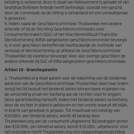
betaling is verleend, deze in staat van faillissement is geraakt of zijn
bedrijfsactiviteiten feitelijk heeft beëindigd, voordat een geschil
door de commissie op de zitting is behandeld en een einduitspraak
is gewezen.
9. Indien naast de Geschillencommissie Thuiswinkel een andere
erkende of bij de Stichting Geschillencommissies voor
Consumentenzaken (SGC) of het Klachteninstituut Financiële
Dienstverlening (Kifid) aangesloten geschillencommissie bevoegd
is, is voor geschillen betreffende hoofdzakelijk de methode van
verkoop of dienstverlening op afstand de Geschillencommissie
Thuiswinkel bij voorkeur bevoegd. Voor alle overige geschillen de
andere erkende bij SGC of Kifid aangesloten geschillencommissie.
Artikel 18 - Branchegarantie
1. Thuiswinkel.org staat garant voor de nakoming van de bindende
adviezen van de Geschillencommissie Thuiswinkel door haar leden,
tenzij het lid besluit het bindend advies binnen twee maanden na
de verzending ervan ter toetsing aan de rechter voor te leggen.
Deze garantstelling herleeft, indien het bindend advies na toetsing
door de rechter in stand is gebleven en het vonnis waaruit dit blijkt,
in kracht van gewijsde is gegaan. Tot maximaal een bedrag van
€10.000,- per bindend advies, wordt dit bedrag door
Thuiswinkel.org aan de consument uitgekeerd. Bij bedragen groter
dan €10.000,- per bindend advies, wordt €10.000,- uitgekeerd. Voor
het meerdere heeft Thuiswinkel.org een inspanningsverplichting