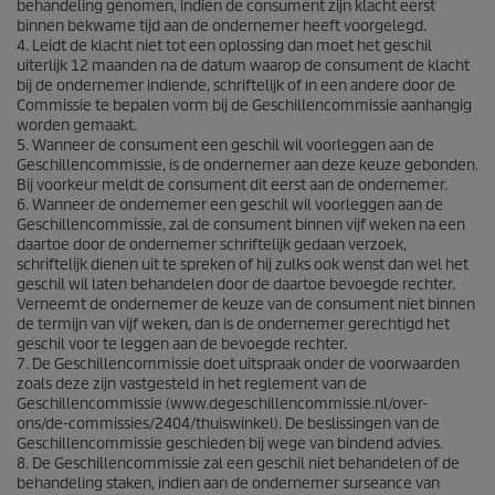
behandeling genomen, indien de consument zijn klacht eerst
binnen bekwame tijd aan de ondernemer heeft voorgelegd.
4. Leidt de klacht niet tot een oplossing dan moet het geschil
uiterlijk 12 maanden na de datum waarop de consument de klacht
bij de ondernemer indiende, schriftelijk of in een andere door de
Commissie te bepalen vorm bij de Geschillencommissie aanhangig
worden gemaakt.
5. Wanneer de consument een geschil wil voorleggen aan de
Geschillencommissie, is de ondernemer aan deze keuze gebonden.
Bij voorkeur meldt de consument dit eerst aan de ondernemer.
6. Wanneer de ondernemer een geschil wil voorleggen aan de
Geschillencommissie, zal de consument binnen vijf weken na een
daartoe door de ondernemer schriftelijk gedaan verzoek,
schriftelijk dienen uit te spreken of hij zulks ook wenst dan wel het
geschil wil laten behandelen door de daartoe bevoegde rechter.
Verneemt de ondernemer de keuze van de consument niet binnen
de termijn van vijf weken, dan is de ondernemer gerechtigd het
geschil voor te leggen aan de bevoegde rechter.
7. De Geschillencommissie doet uitspraak onder de voorwaarden
zoals deze zijn vastgesteld in het reglement van de
Geschillencommissie (www.degeschillencommissie.nl/over-
ons/de-commissies/2404/thuiswinkel). De beslissingen van de
Geschillencommissie geschieden bij wege van bindend advies.
8. De Geschillencommissie zal een geschil niet behandelen of de
behandeling staken, indien aan de ondernemer surseance van