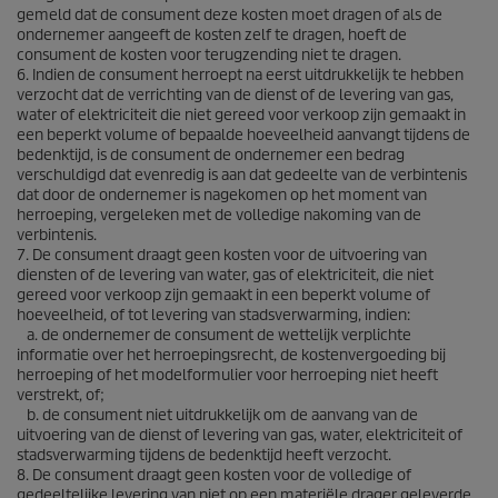
gemeld dat de consument deze kosten moet dragen of als de
ondernemer aangeeft de kosten zelf te dragen, hoeft de
consument de kosten voor terugzending niet te dragen.
6. Indien de consument herroept na eerst uitdrukkelijk te hebben
verzocht dat de verrichting van de dienst of de levering van gas,
water of elektriciteit die niet gereed voor verkoop zijn gemaakt in
een beperkt volume of bepaalde hoeveelheid aanvangt tijdens de
bedenktijd, is de consument de ondernemer een bedrag
verschuldigd dat evenredig is aan dat gedeelte van de verbintenis
dat door de ondernemer is nagekomen op het moment van
herroeping, vergeleken met de volledige nakoming van de
verbintenis.
7. De consument draagt geen kosten voor de uitvoering van
diensten of de levering van water, gas of elektriciteit, die niet
gereed voor verkoop zijn gemaakt in een beperkt volume of
hoeveelheid, of tot levering van stadsverwarming, indien:
a. de ondernemer de consument de wettelijk verplichte
informatie over het herroepingsrecht, de kostenvergoeding bij
herroeping of het modelformulier voor herroeping niet heeft
verstrekt, of;
b. de consument niet uitdrukkelijk om de aanvang van de
uitvoering van de dienst of levering van gas, water, elektriciteit of
stadsverwarming tijdens de bedenktijd heeft verzocht.
8. De consument draagt geen kosten voor de volledige of
gedeeltelijke levering van niet op een materiële drager geleverde