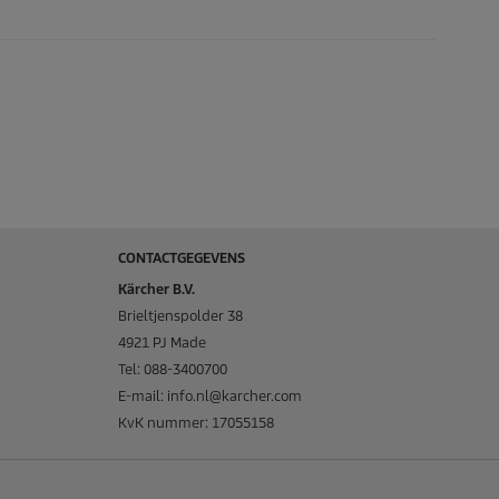
CONTACTGEGEVENS
Kärcher B.V.
Brieltjenspolder 38
4921 PJ Made
Tel: 088-3400700
E-mail: info.nl@karcher.com
KvK nummer: 17055158