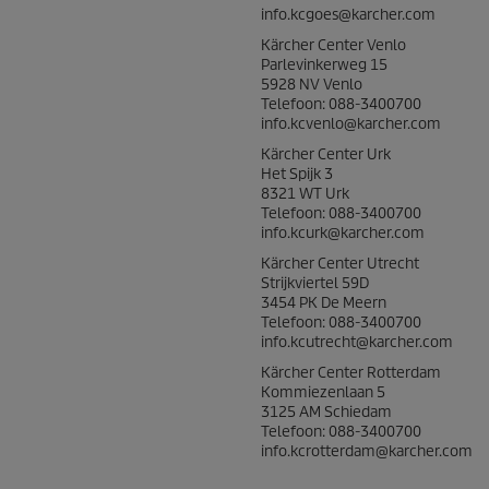
info.kcgoes@karcher.com
Kärcher Center Venlo
Parlevinkerweg 15
5928 NV Venlo
Telefoon: 088-3400700
info.kcvenlo@karcher.com
Kärcher Center Urk
Het Spijk 3
8321 WT Urk
Telefoon: 088-3400700
info.kcurk@karcher.com
Kärcher Center Utrecht
Strijkviertel 59D
3454 PK De Meern
Telefoon: 088-3400700
info.kcutrecht@karcher.com
Kärcher Center Rotterdam
Kommiezenlaan 5
3125 AM Schiedam
Telefoon: 088-3400700
info.kcrotterdam@karcher.com