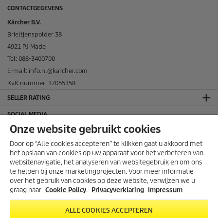
CONTACTGEGEVENS
Kärcher B.V.
Brieltjenspolder 38
4921 PJ Made
Tel: 088-3400700
E-mail: info.nl@karcher.com
KvK nummer: 17055158
SELLER RATING
SOCIAL MEDIA
Onze website gebruikt cookies
Door op “Alle cookies accepteren” te klikken gaat u akkoord met
het opslaan van cookies op uw apparaat voor het verbeteren van
websitenavigatie, het analyseren van websitegebruik en om ons
te helpen bij onze marketingprojecten. Voor meer informatie
over het gebruik van cookies op deze website, verwijzen we u
graag naar
Cookie Policy
.
Privacyverklaring
Impressum
ALLE COOKIES ACCEPTEREN
THUISWINKEL WAARBORG