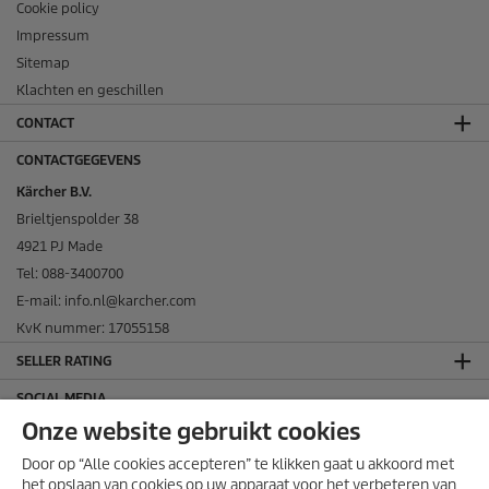
Cookie policy
Impressum
Sitemap
Klachten en geschillen
CONTACT
CONTACTGEGEVENS
Kärcher B.V.
Brieltjenspolder 38
4921 PJ Made
Tel: 088-3400700
E-mail: info.nl@karcher.com
KvK nummer: 17055158
SELLER RATING
SOCIAL MEDIA
Onze website gebruikt cookies
Door op “Alle cookies accepteren” te klikken gaat u akkoord met
het opslaan van cookies op uw apparaat voor het verbeteren van