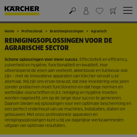
Winkelwagen
Wensenlijstje
Home
Professional
Brancheoplossingen
Agrarisch
REINIGINGSOPLOSSINGEN VOOR DE
AGRARISCHE SECTOR
Schone oplossingen voor meer succes
. Effectiviteit en efficiency,
zuiverheid en hygiëne, functionaliteit en kwaliteit. Hoe
uiteenlopend de eisen aan veeteelt, akkerbouw en tuinbouw ook
zijn – met de innovatieve apparaten van Kärcher vervult u ze
allemaal. Wij zijn ons ervan bewust, dat elke investering vele jaren
zonder problemen moet functioneren en dat hoge normen en
wettelijke voorschriften m.b.t. reiniging en hygiëne moeten
worden nageleefd, om op de lange duur succes te genereren.
Daarom bieden wij oplossingen voor een optimale bescherming en
een perfect onderhoud van uw machines, installaties, stallen en
gebouwen. Met onze professionele apparaten en
reinigingsoplossingen kunt u bij uw dagelijkse werkzaamheden
uitgaan van optimale resultaten.