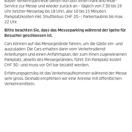
Basler Verkehrsbetriebe bieten von dort einen Park-and-Ride-
Service zur Messe und wieder zurück an – täglich von 7.30 bis 19
Uhr (letzter Messetag bis 18 Uhr), alle 10 bis 15 Minuten.
Parkplatzkosten inkl. Shuttlebus: CHF 20.–; Parkerlaubnis bis max.
22 Uhr.
Bitte beachten Sie, dass das Messeparking während der Igeho für
Besucher geschlossen ist.
Cars können auf das Messegelände fahren, um die Gäste ein- und
auszuladen. Die Cars erhalten dann vom Verkehrsdienst
Anleitungen und einen Anfahrtsplan, der zum ihnen zugewiesenen
Parkplatz, abseits des Messegeländes, führt. Ein Parkplatz kostet
CHF 30.- und muss vor Ort bar bezahlt werden.
Erfahrungsgemäss ist das Verkehrsaufkommen während der Messe
sehr gross. Deshalb empfehlen wir eine Anreise mit öffentlichen
Verkehrsmitteln.