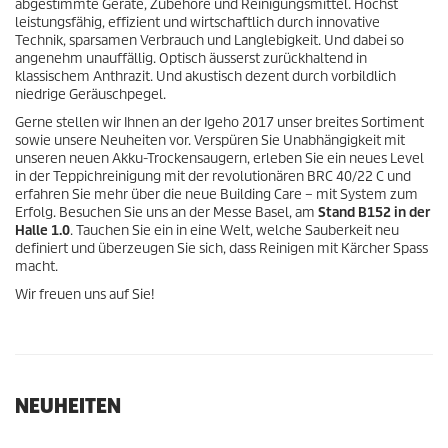
abgestimmte Geräte, Zubehöre und Reinigungsmittel. Höchst
leistungsfähig, effizient und wirtschaftlich durch innovative
Technik, sparsamen Verbrauch und Langlebigkeit. Und dabei so
angenehm unauffällig. Optisch äusserst zurückhaltend in
klassischem Anthrazit. Und akustisch dezent durch vorbildlich
niedrige Geräuschpegel.
Gerne stellen wir Ihnen an der Igeho 2017 unser breites Sortiment
sowie unsere Neuheiten vor. Verspüren Sie Unabhängigkeit mit
unseren neuen Akku-Trockensaugern, erleben Sie ein neues Level
in der Teppichreinigung mit der revolutionären BRC 40/22 C und
erfahren Sie mehr über die neue Building Care – mit System zum
Erfolg. Besuchen Sie uns an der Messe Basel, am
Stand B152 in der
Halle 1.0
. Tauchen Sie ein in eine Welt, welche Sauberkeit neu
definiert und überzeugen Sie sich, dass Reinigen mit Kärcher Spass
macht.
Wir freuen uns auf Sie!
NEUHEITEN