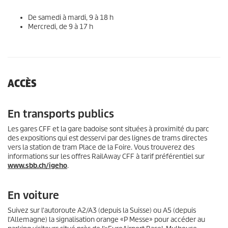
De samedi à mardi, 9 à 18 h
Mercredi, de 9 à 17 h
ACCÈS
En transports publics
Les gares CFF et la gare badoise sont situées à proximité du parc
des expositions qui est desservi par des lignes de trams directes
vers la station de tram Place de la Foire. Vous trouverez des
informations sur les offres RailAway CFF à tarif préférentiel sur
www.sbb.ch/igeho
.
En voiture
Suivez sur l'autoroute A2/A3 (depuis la Suisse) ou A5 (depuis
l'Allemagne) la signalisation orange «P Messe» pour accéder au