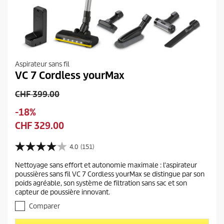
Aspirateur sans fil
VC 7 Cordless yourMax
A
CHF 399.00
n
S
-18%
c
a
P
CHF 329.00
i
u
r
e
v
i
4.0
(151)
n
4
e
x
p
.
g
Nettoyage sans effort et autonomie maximale : l'aspirateur
a
0
r
poussières sans fil VC 7 Cordless yourMax se distingue par son
a
s
c
i
poids agréable, son système de filtration sans sac et son
u
r
t
x
capteur de poussière innovant.
r
d
u
d
5
Comparer
e
e
é
u
r
t