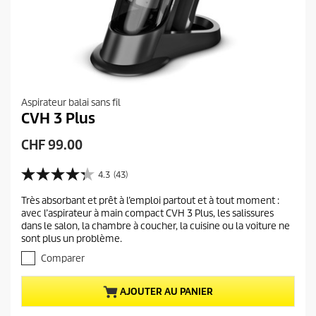
Aspirateur balai sans fil
CVH 3 Plus
P
CHF 99.00
r
i
4.3
(43)
4
x
.
Très absorbant et prêt à l’emploi partout et à tout moment :
a
3
avec l’aspirateur à main compact CVH 3 Plus, les salissures
s
c
dans le salon, la chambre à coucher, la cuisine ou la voiture ne
u
t
sont plus un problème.
r
u
5
Comparer
e
é
t
l
AJOUTER AU PANIER
o
d
i
u