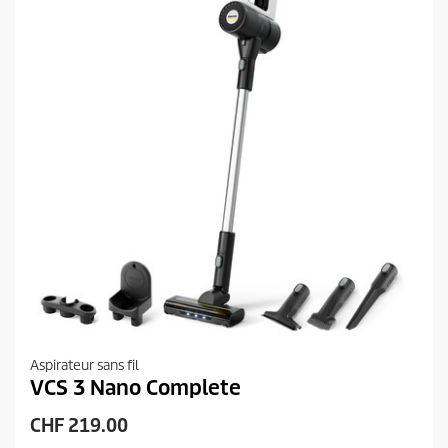
i
v
i
t
s
Aspirateur sans fil
VCS 3 Nano Complete
P
CHF 219.00
r