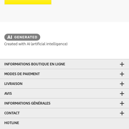
i
a
v
t
i
s
Created with AI (artificial intelligence)
INFORMATIONS BOUTIQUE EN LIGNE
MODES DE PAIEMENT
LIVRAISON
AVIS
INFORMATIONS GÉNÉRALES
CONTACT
HOTLINE