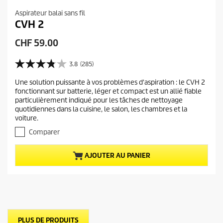
Aspirateur balai sans fil
CVH 2
P
CHF 59.00
r
i
3.8
(285)
3
x
.
Une solution puissante à vos problèmes d'aspiration : le CVH 2
a
8
fonctionnant sur batterie, léger et compact est un allié fiable
s
c
particulièrement indiqué pour les tâches de nettoyage
u
t
quotidiennes dans la cuisine, le salon, les chambres et la
r
u
voiture.
5
e
é
Comparer
t
l
o
d
AJOUTER AU PANIER
i
u
l
p
e
r
s
.
o
2
d
8
u
5
PLUS DE PRODUITS