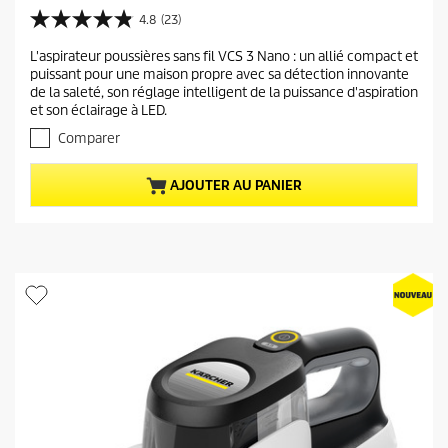
i
4.8
(23)
4
x
.
L'aspirateur poussières sans fil VCS 3 Nano : un allié compact et
a
8
puissant pour une maison propre avec sa détection innovante
s
c
de la saleté, son réglage intelligent de la puissance d'aspiration
u
t
et son éclairage à LED.
r
u
5
Comparer
e
é
t
l
AJOUTER AU PANIER
o
d
i
u
l
p
e
r
s
.
o
2
d
3
u
a
i
v
i
t
s