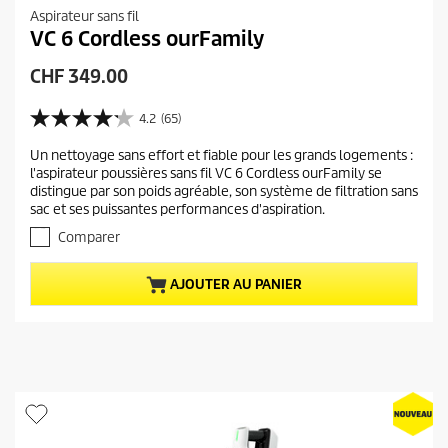
Aspirateur sans fil
VC 6 Cordless ourFamily
P
CHF 349.00
r
i
4.2
(65)
4
x
.
Un nettoyage sans effort et fiable pour les grands logements :
a
2
l'aspirateur poussières sans fil VC 6 Cordless ourFamily se
s
c
distingue par son poids agréable, son système de filtration sans
u
t
sac et ses puissantes performances d'aspiration.
r
u
5
Comparer
e
é
t
l
AJOUTER AU PANIER
o
d
i
u
l
p
e
r
s
.
o
6
d
5
u
a