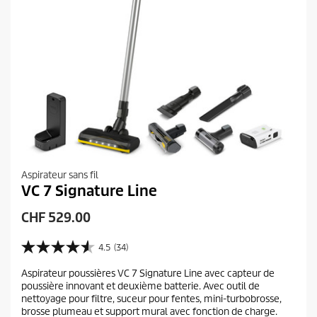
Aspirateur sans fil
VC 7 Signature Line
P
CHF 529.00
r
i
4.5
(34)
4
x
.
Aspirateur poussières VC 7 Signature Line avec capteur de
a
5
poussière innovant et deuxième batterie. Avec outil de
s
c
nettoyage pour filtre, suceur pour fentes, mini-turbobrosse,
u
t
brosse plumeau et support mural avec fonction de charge.
r