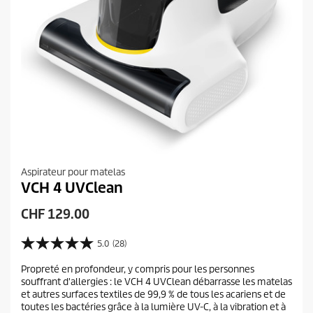
Aspirateur pour matelas
VCH 4 UVClean
P
CHF 129.00
r
i
5.0
(28)
5
x
.
Propreté en profondeur, y compris pour les personnes
a
0
souffrant d'allergies : le VCH 4 UVClean débarrasse les matelas
s
c
et autres surfaces textiles de 99,9 % de tous les acariens et de
u
t
toutes les bactéries grâce à la lumière UV-C, à la vibration et à
r