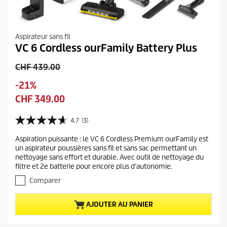
Aspirateur sans fil
VC 6 Cordless ourFamily Battery Plus
A
CHF 439.00
n
S
-21%
c
a
P
CHF 349.00
i
u
r
e
v
i
4.7
(3)
n
4
e
x
p
.
g
Aspiration puissante : le VC 6 Cordless Premium ourFamily est
a
7
r
un aspirateur poussières sans fil et sans sac permettant un
a
s
c
i
nettoyage sans effort et durable. Avec outil de nettoyage du
u
r
t
x
filtre et 2e batterie pour encore plus d'autonomie.
r
d
u
d
5
Comparer
e
e
é
u
r
t
l
p
AJOUTER AU PANIER
o
d
r
i
u
o
l