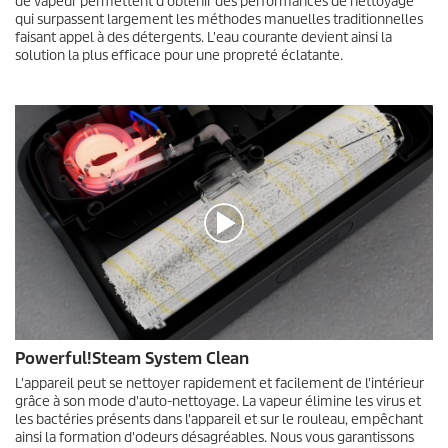
s
de vapeur permettent d'obtenir des performances de nettoyage
u
qui surpassent largement les méthodes manuelles traditionnelles
r
faisant appel à des détergents. L'eau courante devient ainsi la
0
solution la plus efficace pour une propreté éclatante.
s
e
c
o
n
d
e
s
0
Powerful!Steam System Clean
s
e
L'appareil peut se nettoyer rapidement et facilement de l'intérieur
c
grâce à son mode d'auto-nettoyage. La vapeur élimine les virus et
o
les bactéries présents dans l'appareil et sur le rouleau, empêchant
n
ainsi la formation d'odeurs désagréables. Nous vous garantissons
d