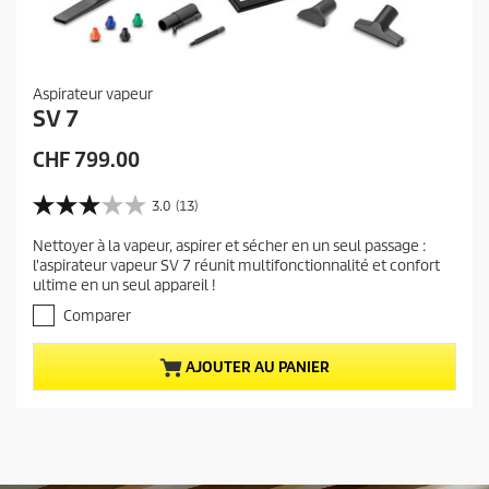
Aspirateur vapeur
SV 7
P
CHF 799.00
r
i
3.0
(13)
3
x
.
Nettoyer à la vapeur, aspirer et sécher en un seul passage :
a
0
l'aspirateur vapeur SV 7 réunit multifonctionnalité et confort
s
c
ultime en un seul appareil !
u
t
r
Comparer
u
5
e
é
AJOUTER AU PANIER
t
l
o
d
i
u
l
p
e
r
s