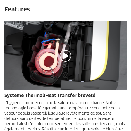
Features
0
Système Thermal!Heat Transfer breveté
s
e
L'hygiène commence là où la saleté n'a aucune chance. Notre
c
technologie brevetée garantit une température constante de la
o
vapeur depuis l'appareil jusqu'aux revêtements de sol. Sans
n
détours, sans pertes de température. Le pouvoir de la vapeur
d
permet ainsi d'éliminer non seulement les salissures tenaces, mais
e
également les virus. Résultat : un intérieur qui respire le bien-être
s