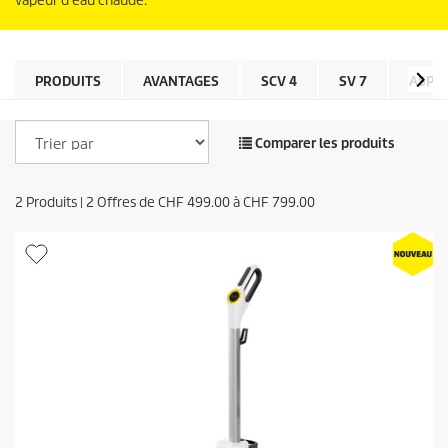
vapeur d'eau chaude.
PRODUITS
AVANTAGES
SCV 4
SV 7
ASPI
Comparer les produits
2
Produits |
2
Offres de
CHF 499.00
à
CHF 799.00