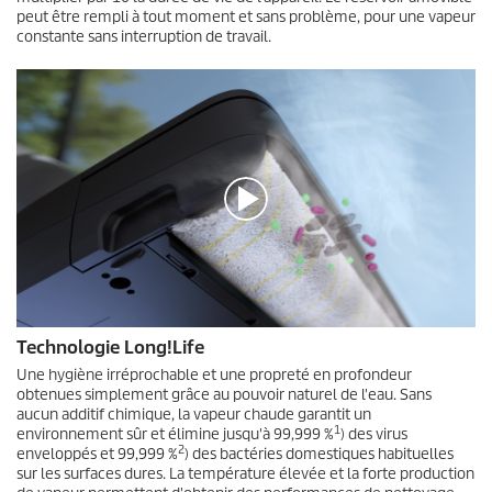
r
peut être rempli à tout moment et sans problème, pour une vapeur
0
constante sans interruption de travail.
s
e
c
o
n
d
e
s
0
Technologie Long!Life
s
e
Une hygiène irréprochable et une propreté en profondeur
c
obtenues simplement grâce au pouvoir naturel de l'eau. Sans
o
aucun additif chimique, la vapeur chaude garantit un
n
1
environnement sûr et élimine jusqu'à 99,999 %
) des virus
d
2
enveloppés et 99,999 %
) des bactéries domestiques habituelles
e
sur les surfaces dures. La température élevée et la forte production
s