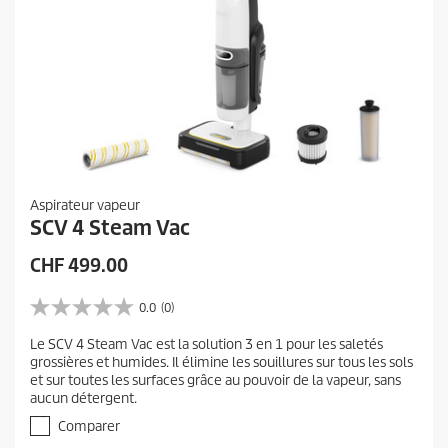
Aspirateur vapeur
SCV 4 Steam Vac
P
CHF 499.00
r
i
0.0
(0)
0
x
.
Le SCV 4 Steam Vac est la solution 3 en 1 pour les saletés
a
0
grossières et humides. Il élimine les souillures sur tous les sols
s
c
et sur toutes les surfaces grâce au pouvoir de la vapeur, sans
u
t
aucun détergent.
r
u
5
Comparer
e
é