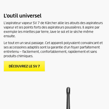
u
r
0
s
L'outil universel
e
c
L'aspirateur vapeur SV 7 de Kärcher allie les atouts des aspirateurs
o
vapeur et les points forts des aspirateurs poussières. Il aspire par
n
exemple les miettes par terre, lave le sol et le sèche même
d
ensuite.
e
s
Le tout en un seul passage. Cet appareil polyvalent convaincant et
ses accessoires adaptés sont la garantie d'un foyer parfaitement
entretenu – facilement, confortablement, rapidement et sans
produits chimiques.
DÉCOUVREZ LE SV 7