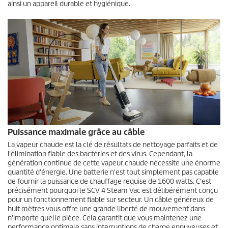
ainsi un appareil durable et hygiénique.
e
s
s
u
r
0
s
e
c
o
n
d
e
s
Puissance maximale grâce au câble
La vapeur chaude est la clé de résultats de nettoyage parfaits et de
l'élimination fiable des bactéries et des virus. Cependant, la
génération continue de cette vapeur chaude nécessite une énorme
quantité d'énergie. Une batterie n'est tout simplement pas capable
de fournir la puissance de chauffage requise de 1600 watts. C'est
précisément pourquoi le SCV 4 Steam Vac est délibérément conçu
pour un fonctionnement fiable sur secteur. Un câble généreux de
huit mètres vous offre une grande liberté de mouvement dans
n'importe quelle pièce. Cela garantit que vous maintenez une
performance optimale sans interruptions de charge ennuyeuses et