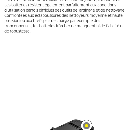
s
Les batteries résistent également parfaitement aux conditions
u
d'utilisation parfois difficiles des outils de jardinage et de nettoyage.
r
Confrontées aux éclaboussures des nettoyeurs moyenne et haute
0
pression ou aux brefs pics de charge par exemple des
s
tronçonneuses, les batteries Kärcher ne manquent ni de fiabilité ni
e
c
de robustesse.
o
n
d
e
s