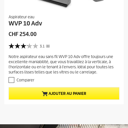
Aspirateur eau
WVP 10 Adv
P
CHF 254.00
r
i
3.1
(8)
3
x
.
Notre aspirateur eau sans fil WVP 10 Adv offre toujours une
a
1
excellente maniabilité, que vous travailliez à la verticale, à
s
c
l'horizontale ou en le tenant à l'envers. Idéal pour toutes les
u
t
surfaces lisses telles que les vitres ou le carrelage.
r
u
5
Comparer
e
é
t
l
AJOUTER AU PANIER
o
d
i
u
l
p
e
r
s
.
o
8