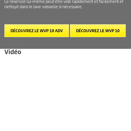
Le réservoir lui-même peut être vidé rapidement et facilement et
nettoyé dans le lave-vaisselle si nécessaire.
DÉCOUVREZ LE WVP 10 ADV
DÉCOUVREZ LE WVP 10
Vidéo