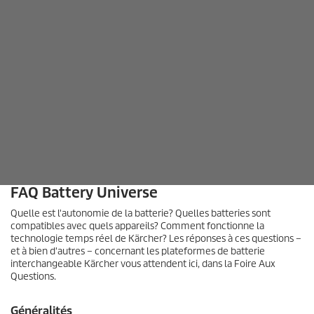
0
s
e
c
FAQ Battery Universe
o
n
Quelle est l'autonomie de la batterie? Quelles batteries sont
d
compatibles avec quels appareils? Comment fonctionne la
e
technologie temps réel de Kärcher? Les réponses à ces questions –
s
et à bien d'autres – concernant les plateformes de batterie
s
interchangeable Kärcher vous attendent ici, dans la Foire Aux
u
Questions.
r
0
s
Généralités
e